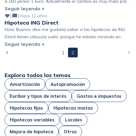
a 160 yenes/ 1 euro. Actualmente el cambio es muy malo para
Seguir leyendo +
mis intereses.¿que predicciones puedo esperar a corto/medio
plazo?¿Que acciones me aconsejan?Puedo retornar a otra
0
1
Hace 12 años
Hipoteca ING Direct
divisa, incluida el euro, en condiciones de euribor 0,70, pero
Hola, Buenos días me gustaría saber si las hipotecas de ING
significaría consolidar un nominal de deuda casi […]
Direct tienen cláusula suelo, porque he estado mirando en
Seguir leyendo +
varias entidades y he visto que algunas que las siguen
comercializando con esta condición.
1
2
Explora todos los temas
Amortización
Autopromoción
Euríbor y tipos de interés
Gastos e impuestos
Hipotecas fijas
Hipotecas mixtas
Hipotecas variables
Locales
Mejora de hipoteca
Otros