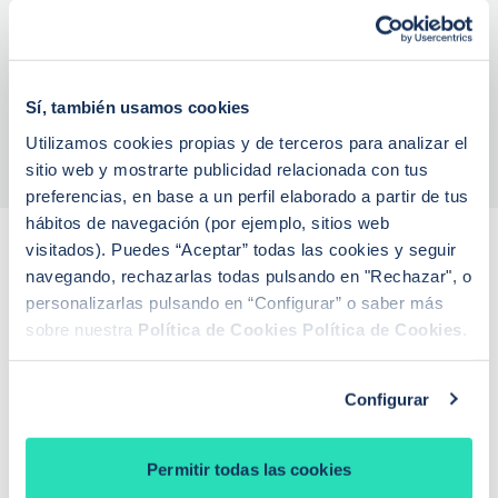
sector inmobiliario y otros tres en el
hipotecario.
0
8
Ver perfil completo
Sí, también usamos cookies
Utilizamos cookies propias y de terceros para analizar el
sitio web y mostrarte publicidad relacionada con tus
preferencias, en base a un perfil elaborado a partir de tus
hábitos de navegación (por ejemplo, sitios web
visitados). Puedes “Aceptar” todas las cookies y seguir
Entradas relacionadas
navegando, rechazarlas todas pulsando en "Rechazar", o
personalizarlas pulsando en “Configurar” o saber más
Análisis de productos, consejos y artículos para saber más
sobre nuestra
Política de Cookies
Política de Cookies
.
sobre hipotecas.
Configurar
Permitir todas las cookies