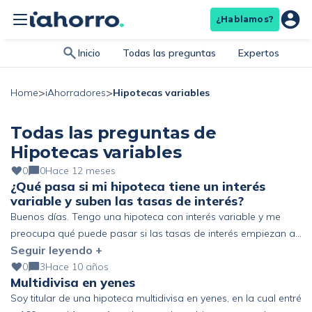
¿Hablamos?
Inicio
Todas las preguntas
Expertos
>
>
Hipotecas variables
Home
iAhorradores
Todas las preguntas de
Hipotecas variables
0
0
Hace 12 meses
¿Qué pasa si mi hipoteca tiene un interés
variable y suben las tasas de interés?
Buenos días. Tengo una hipoteca con interés variable y me
preocupa qué puede pasar si las tasas de interés empiezan a
Seguir leyendo +
subir. Hasta ahora he estado pagando una cuota
relativamente estable, pero sé que este tipo de hipoteca
0
3
Hace 10 años
Multidivisa en yenes
depende de un índice de referencia (euribor). Y no termino de
Soy titular de una hipoteca multidivisa en yenes, en la cual entré
entender si esos cambios se aplican […]