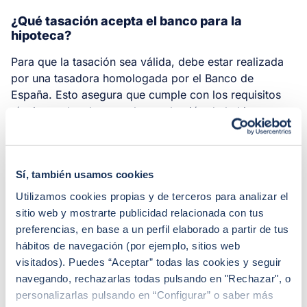
¿Qué tasación acepta el banco para la
hipoteca?
Para que la tasación sea válida, debe estar realizada
por una tasadora homologada por el Banco de
España. Esto asegura que cumple con los requisitos
técnicos y legales para la aprobación de la hipoteca.
¿La tasación es válida para cualquier banco?
Sí, también usamos cookies
Sí, una tasación de una tasadora homologada es
válida para cualquier banco, siempre que cumpla con
Utilizamos cookies propias y de terceros para analizar el
la normativa vigente. No obstante, algunos bancos
sitio web y mostrarte publicidad relacionada con tus
pueden pedir una segunda tasación si consideran que
preferencias, en base a un perfil elaborado a partir de tus
el valor no coincide con su propia valoración.
hábitos de navegación (por ejemplo, sitios web
visitados). Puedes “Aceptar” todas las cookies y seguir
navegando, rechazarlas todas pulsando en "Rechazar", o
¿Cómo contratar la tasación de una vivienda
personalizarlas pulsando en “Configurar” o saber más
online?