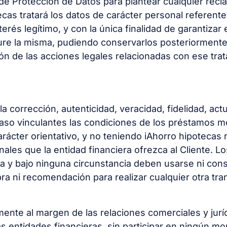
 de Protección de Datos para plantear cualquier recla
cas tratará los datos de carácter personal referente
terés legítimo, y con la única finalidad de garantiza
dure la misma, pudiendo conservarlos posteriorment
ión de las acciones legales relacionadas con ese tra
la corrección, autenticidad, veracidad, fidelidad, act
aso vinculantes las condiciones de los préstamos mo
ácter orientativo, y no teniendo iAhorro hipotecas 
nales que la entidad financiera ofrezca al Cliente. L
va y bajo ninguna circunstancia deben usarse ni con
ra ni recomendación para realizar cualquier otra tra
lmente al margen de las relaciones comerciales y ju
vas entidades financieras, sin participar en ningún 