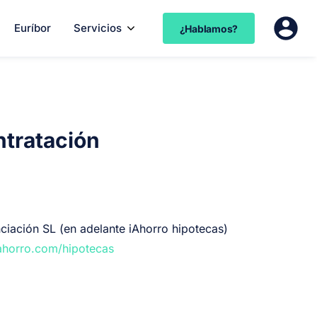
Euríbor
Servicios
¿Hablamos?
ntratación
ciación SL (en adelante iAhorro hipotecas)
horro.com/hipotecas