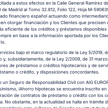
iliada a estos efectos en la Calle General Ramírez 
il de Madrid al Tomo 32.812, Folio 122, Hoja M-590639
ado financiero español actuando como intermediario 
n otorgar financiación y los Clientes que precisen d
 eficiente de los créditos y préstamos disponibles
mpre en base a la información aportada por los Clie
io.
rvicios bajo el marco regulatorio de la Ley 5/2019, 
io y, subsidiariamente, de la Ley 2/2009, de 31 marzo,
res de préstamos o créditos hipotecarios y de servi
éstamo o crédito, y disposiciones concordantes.
ito un Seguro de Responsabilidad Civil con AIG EURO
simismo, iAhorro hipotecas se encuentra inscrito en
bración de contratos de préstamo o crédito con los 
. No obstante, en la actualidad se halla en trámite 