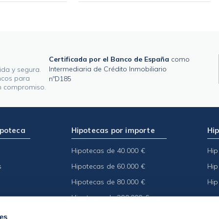
Certificada por el Banco de España
como
Intermediaria de Crédito Inmobiliario
ida y segura.
ncos para
nºD185
in compromiso.
ipoteca
Hipotecas por importe
Hip
Hipotecas de 40.000 €
Hip
s
Hipotecas de 60.000 €
Hip
Hipotecas de 80.000 €
Hip
Hipotecas de 200.000 €
ies