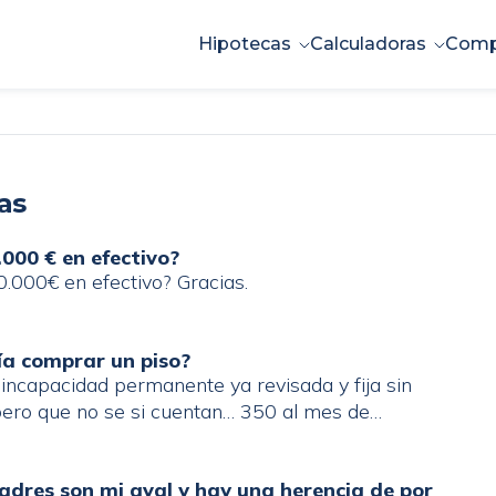
Hipotecas
Calculadoras
Comp
as
000 € en efectivo?
.000€ en efectivo? Gracias.
ía comprar un piso?
incapacidad permanente ya revisada y fija sin
 pero que no se si cuentan… 350 al mes de
itado a cargo y el complemento de ayuda a la
adres son mi aval y hay una herencia de por