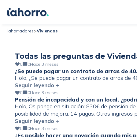
>
Viviendas
Iahorradores
Todas las preguntas de Viviend
0
0
Hace 3 meses
¿Se puede pagar un contrato de arras de 40.
Hola, ¿Se puede pagar un contrato de arras de 40
Seguir leyendo +
0
0
Hace 3 meses
Pensión de incapacidad y con un local, ¿podr
Hola, Os pongo en situación: 830€ de pensión de 
posibilidad de mejora, 14 pagas. Otros ingresos
deducciones de familia numerosa e hijo discapac
Seguir leyendo +
infancia. Un pequeño local en propiedad […]
0
0
Hace 3 meses
¿Es posible hacer una novación cuando mis p