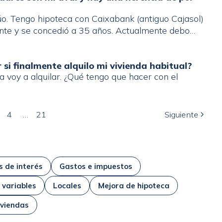
úo. Tengo hipoteca con Caixabank (antiguo Cajasol)
te y se concedió a 35 años. Actualmente debo
escollo que tengo de avalistas a mis padres (mi
si finalmente alquilo mi vivienda habitual?
a voy a alquilar. ¿Qué tengo que hacer con el
4
…
21
Siguiente
s de interés
Gastos e impuestos
 variables
Locales
Mejora de hipoteca
iviendas