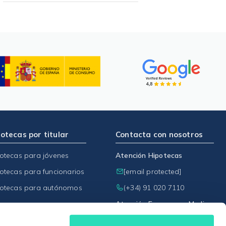
otecas por titular
Contacta con nosotros
otecas para jóvenes
Atención Hipotecas
otecas para funcionarios
[email protected]
otecas para autónomos
(+34) 91 020 7110
Atención Empresas y Medios
[email protected]