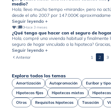
medio?
Hola, llevo mucho tiempo «mirando», pero no act
desde el año 2007 por 147.000€ aproximadamen
unos 77.800€. Tengo EURIBOR + 1,25%. Principal 
Seguir leyendo +
padre falleció y hay un lío de herencia de por […]
0
0
Hace 3 meses
¿Qué tengo que hacer con el seguro de hogar 
Hola, compré una vivienda habitual y finalmente l
seguro de hogar vinculado a la hipoteca? Gracias,
Seguir leyendo +
Anterior
1
2
3
Explora todos los temas
Amortización
Autopromoción
Euríbor y tipo
Hipotecas fijas
Hipotecas mixtas
Hipotecas
Otros
Requisitos hipotecas
Tasación
V