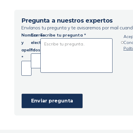
Pregunta a nuestros expertos
Envíanos tu pregunta y te avisaremos por mail cuan
Nombre
Correo
Escribe tu pregunta *
Acep
y
electrónico
Cond
Polí
apellidos
*
*