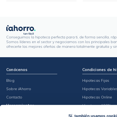
Conseguimos la hipoteca perfecta para ti, de forma sencilla, ráp
Somos líderes en el sector y negociamos con los principales ba
ofrecerte las mejores ofertas de manera totalmente gratuita y s
Conócenos
Condiciones de h
Blog
Hipotecas Fijas
Sobre iAhorro
Hipotecas Variable
Contacto
Hipotecas Online
Herramientas
Hipotecas 100%
Sí, también usamos cook
Calculadoras