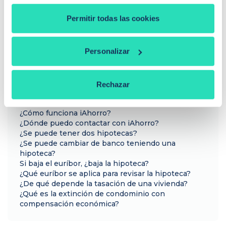
¿Buscas hipoteca?
Permitir todas las cookies
Te ayudo a conseguir las mejores condiciones para
ti
Personalizar
Llamadme
Rechazar
PREGUNTAS FRECUENTES
¿Cómo funciona iAhorro?
¿Dónde puedo contactar con iAhorro?
¿Se puede tener dos hipotecas?
¿Se puede cambiar de banco teniendo una
hipoteca?
Si baja el euríbor, ¿baja la hipoteca?
¿Qué euríbor se aplica para revisar la hipoteca?
¿De qué depende la tasación de una vivienda?
¿Qué es la extinción de condominio con
compensación económica?