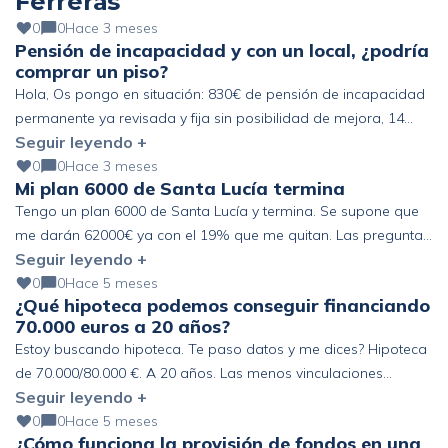
Ferreras
0
0
Hace 3 meses
Pensión de incapacidad y con un local, ¿podría
comprar un piso?
Hola, Os pongo en situación: 830€ de pensión de incapacidad
permanente ya revisada y fija sin posibilidad de mejora, 14
Seguir leyendo +
pagas. Otros ingresos pero que no se si cuentan… 350 al mes
de deducciones de familia numerosa e hijo discapacitado a
0
0
Hace 3 meses
Mi plan 6000 de Santa Lucía termina
cargo y el complemento de ayuda a la infancia. Un pequeño
Tengo un plan 6000 de Santa Lucía y termina. Se supone que
local en propiedad […]
me darán 62000€ ya con el 19% que me quitan. Las preguntas:
Seguir leyendo +
1. El año próximo, ¿cuánto tributaré por este dinero? 2. Y si lo
cobro en rentas, ¿cuánto me cobrará Santa Lucía por gestión y
0
0
Hace 5 meses
¿Qué hipoteca podemos conseguir financiando
gasto? 3. ¿En dónde se puede meter […]
70.000 euros a 20 años?
Estoy buscando hipoteca. Te paso datos y me dices? Hipoteca
de 70.000/80.000 €. A 20 años. Las menos vinculaciones
Seguir leyendo +
posibles. A nombre mío y de mi pareja. Piso nuevo. No
tenemos préstamos, y tenemos el importe total del piso, pero
0
0
Hace 5 meses
¿Cómo funciona la provisión de fondos en una
queremos hipoteca para no descapitalizarnos. El piso son