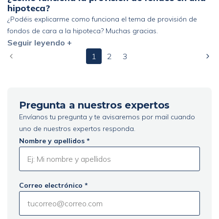
hipoteca?
105.000 mas impuestos. Gracias!
¿Podéis explicarme como funciona el tema de provisión de
fondos de cara a la hipoteca? Muchas gracias.
Seguir leyendo +
1
2
3
Pregunta a nuestros expertos
Envíanos tu pregunta y te avisaremos por mail cuando
uno de nuestros expertos responda.
Nombre y apellidos *
Correo electrónico *