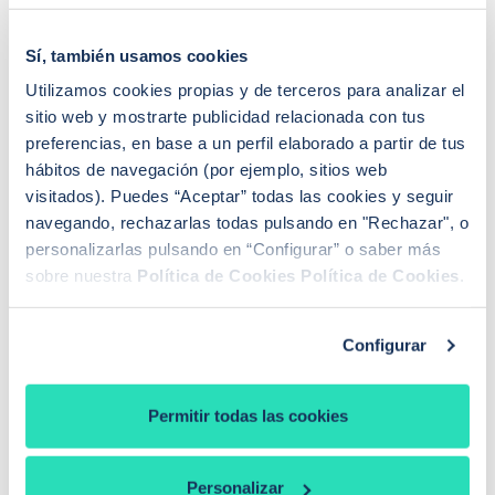
titular con el derecho sobre la vivienda afectada o
bien los herederos de la misma, que acrediten un
Sí, también usamos cookies
interés legítimo en realizar la cancelación de la
Utilizamos cookies propias y de terceros para analizar el
hipoteca por caducidad plazo.
sitio web y mostrarte publicidad relacionada con tus
2. Que hayan transcurrido los 21 años de plazo
preferencias, en base a un perfil elaborado a partir de tus
establecidos en la normativa desde la finalización del
hábitos de navegación (por ejemplo, sitios web
plazo fijado en la escritura.
visitados). Puedes “Aceptar” todas las cookies y seguir
navegando, rechazarlas todas pulsando en "Rechazar", o
Una vez que se cumple con estos requisitos, el titular
personalizarlas pulsando en “Configurar” o saber más
deberá acudir al Registro de la Propiedad con su DNI.
sobre nuestra
Política de Cookies
Política de Cookies
.
Si no puede hacerlo personalmente, tendrá que
designar y autorizar formalmente a una persona que
realice los trámites en su nombre.
Configurar
Existe la posibilidad de encargar este trámite a la
Permitir todas las cookies
entidad financiera con la que firmamos la hipoteca.
Esto conllevará unos gastos de gestión pero nos
ahorrará tiempo y desplazamientos.
Personalizar