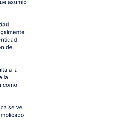
que asumió
edad
egalmente
entidad
ón del
ta a la
 la
en como
eca se ve
omplicado