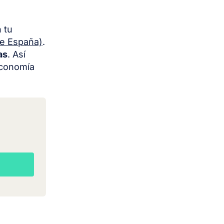
 tu
de España)
.
as
. Así
economía