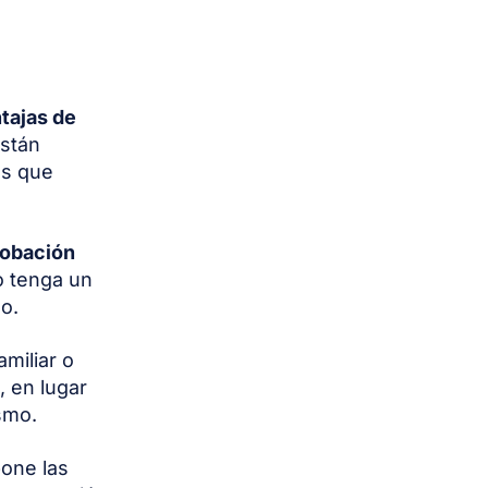
tajas de
stán
as que
robación
 tenga un
do.
amiliar o
, en lugar
ismo.
bone las