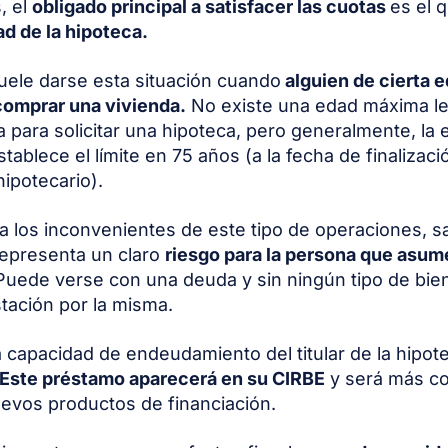
, el
obligado principal a satisfacer las cuotas
es el 
dad de la hipoteca.
ele darse esta situación cuando
alguien de cierta 
comprar una vivienda.
No existe una edad máxima l
a para solicitar una hipoteca, pero generalmente, la 
tablece el límite en 75 años (a la fecha de finalizaci
ipotecario).
a los inconvenientes de este tipo de operaciones, sal
representa un claro
riesgo para la persona que asume
Puede verse con una deuda y sin ningún tipo de bi
tación por la misma.
 capacidad de endeudamiento del titular de la hipot
Este préstamo aparecerá en su CIRBE
y será más c
nuevos productos de financiación.