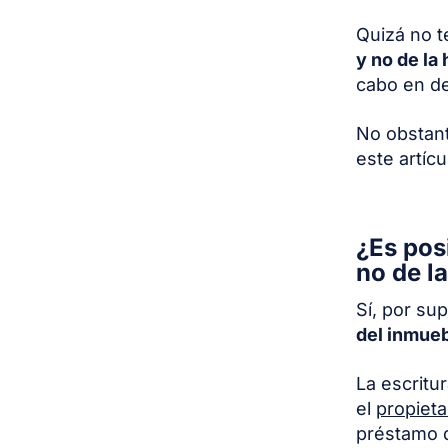
Quizá no t
y no de la
cabo en de
No obstant
este artícu
¿Es pos
no de l
Sí, por su
del inmueb
La escritu
el
propieta
préstamo qu