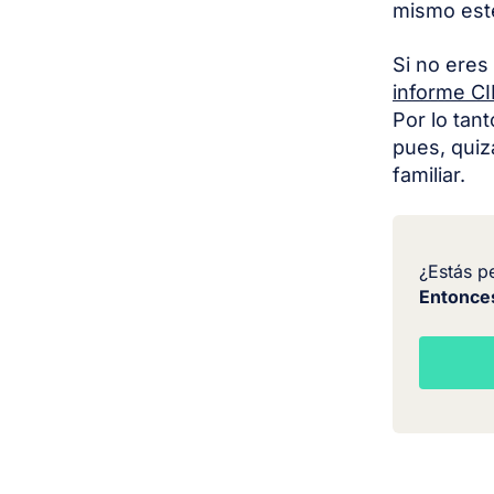
mismo esté
Si no eres
informe CI
Por lo tan
pues, quiz
familiar.
¿Estás p
Entonce