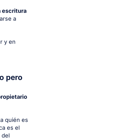
a escritura
varse a
r y en
io pero
propietario
ta quién es
ca es el
 del