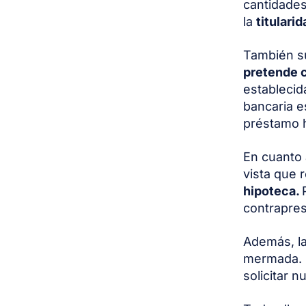
cantidades
la
titulari
También su
pretende 
establecid
bancaria es
préstamo h
En cuanto 
vista que 
hipoteca.
contrapres
Además, la
mermada.
solicitar 