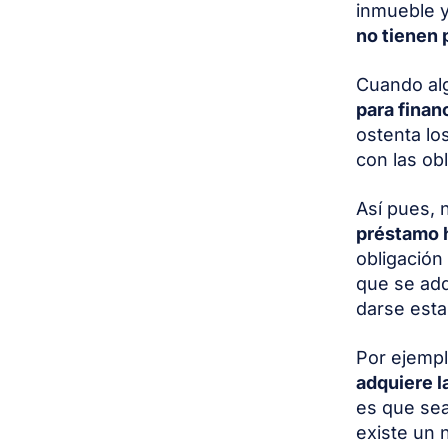
inmueble y 
no tienen 
Cuando al
para finan
ostenta lo
con las ob
Así pues, 
préstamo h
obligación
que se adq
darse esta
Por ejemp
adquiere l
es que sea
existe un 