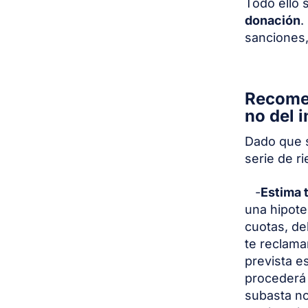
Todo ello 
donación
.
sanciones,
Recomen
no del 
Dado que s
serie de r
-
Estima 
una hipote
cuotas, de
te reclama
prevista e
procederá 
subasta no