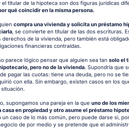
el titular de la hipoteca son dos figuras jurídicas di
por qué coincidir en la misma persona.
guien
compra una vivienda y solicita un préstamo hi
ciarla
, se convierte en titular de las dos escrituras. E
s derechos de la vivienda, pero también está obligad
ligaciones financieras contraídas.
no parece lógico pensar que alguien sea tan
solo el t
ipotecario, pero no de la vivienda
. Supondría que so
 de pagar las cuotas: tiene una deuda, pero no se tie
uirió con ella. Sin embargo, existen casos en los q
 situación.
lo, supongamos una pareja en la que
uno de los mi
a casa en propiedad y otro asume el préstamo hipot
 un caso de lo más común, pero puede darse si, por
negocio de por medio y se pretende que el administr