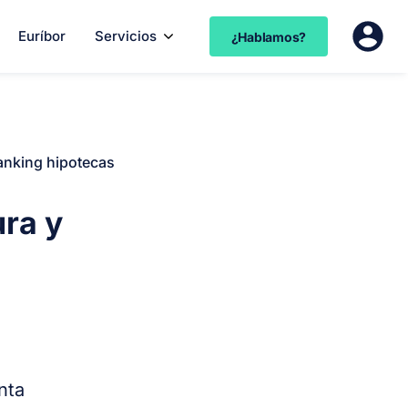
Euríbor
Servicios
¿Hablamos?
anking hipotecas
ura y
nta