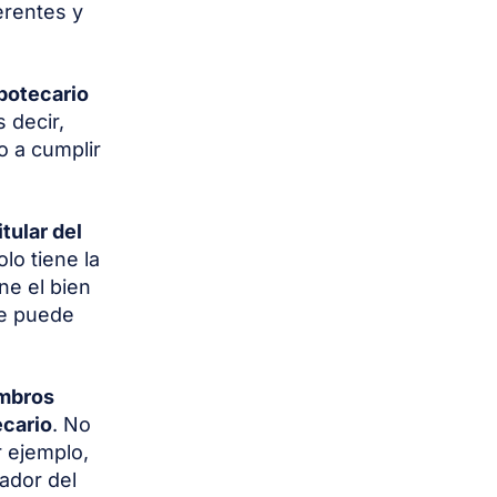
ferentes y
potecario
s decir,
o a cumplir
itular del
lo tiene la
ne el bien
ue puede
embros
ecario
. No
 ejemplo,
ador del