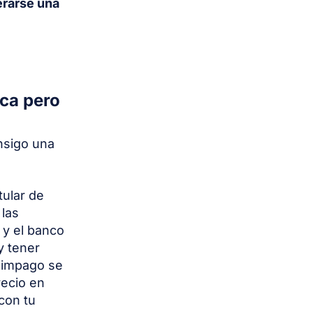
rarse una
eca pero
nsigo una
tular de
las
 y el banco
y tener
e impago se
recio en
con tu