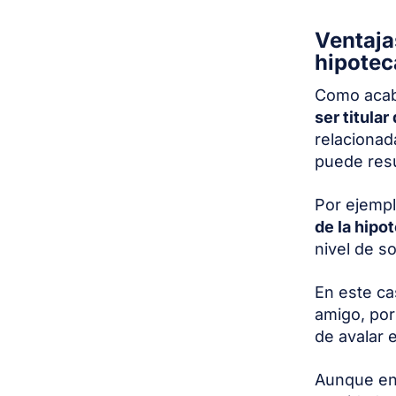
Ventajas
hipotec
Como acaba
ser titular
relacionad
puede resu
Por ejemp
de la hipo
nivel de s
En este c
amigo, por
de avalar 
Aunque en 