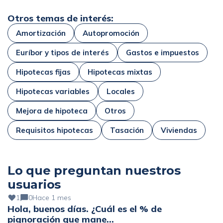
Otros temas de interés:
Amortización
Autopromoción
Euríbor y tipos de interés
Gastos e impuestos
Hipotecas fijas
Hipotecas mixtas
Hipotecas variables
Locales
Mejora de hipoteca
Otros
Requisitos hipotecas
Tasación
Viviendas
Lo que preguntan nuestros
usuarios
1
0
Hace 1 mes
Hola, buenos días. ¿Cuál es el % de
pignoración que mane…