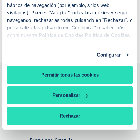
¿Se puede cambiar de banco teniendo una
hábitos de navegación (por ejemplo, sitios web
hipoteca?
Si baja el euríbor, ¿baja la hipoteca?
visitados). Puedes “Aceptar” todas las cookies y seguir
¿Qué euríbor se aplica para revisar la hipoteca?
navegando, rechazarlas todas pulsando en "Rechazar", o
¿De qué depende la tasación de una vivienda?
personalizarlas pulsando en “Configurar” o saber más
¿Qué es la extinción de condominio con
sobre nuestra
Política de Cookies
Política de Cookies
.
compensación económica?
Configurar
Permitir todas las cookies
¿Necesitas la ayuda de un
Personalizar
experto?
Nuestros expertos analizan tu caso, te explican todas las
ofertas y negocian por ti las mejores condiciones entre más de
Rechazar
20 entidades bancarias, gratis y sin compromiso.