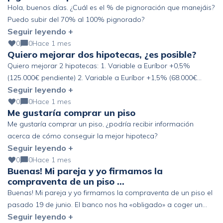
Hola, buenos días. ¿Cuál es el % de pignoración que manejáis?
Puedo subir del 70% al 100% pignorado?
Seguir leyendo +
0
0
Hace 1 mes
Quiero mejorar dos hipotecas, ¿es posible?
Quiero mejorar 2 hipotecas: 1. Variable a Euríbor +0,5%
(125.000€ pendiente) 2. Variable a Euríbor +1,5% (68.000€
Seguir leyendo +
pendiente) Altos ingresos y ahorro, pero fuera de España. ¿Se
podría mejorar?
0
0
Hace 1 mes
Me gustaría comprar un piso
Me gustaría comprar un piso, ¿podría recibir información
acerca de cómo conseguir la mejor hipoteca?
Seguir leyendo +
0
0
Hace 1 mes
Buenas! Mi pareja y yo firmamos la
compraventa de un piso …
Buenas! Mi pareja y yo firmamos la compraventa de un piso el
pasado 19 de junio. El banco nos ha «obligado» a coger un
Seguir leyendo +
seguro de vida de prima única de 6 años y estamos pensando