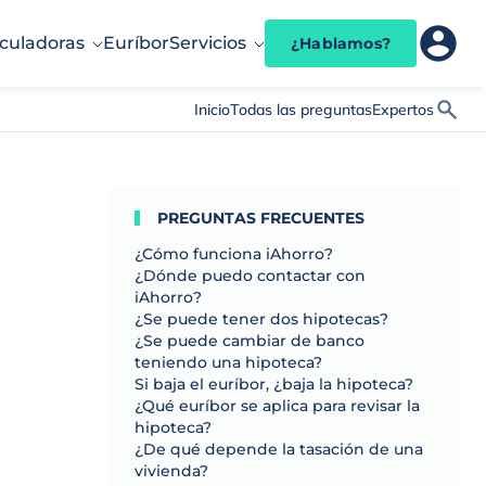
culadoras
Euríbor
Servicios
¿Hablamos?
Inicio
Todas las preguntas
Expertos
PREGUNTAS FRECUENTES
¿Cómo funciona iAhorro?
¿Dónde puedo contactar con
iAhorro?
¿Se puede tener dos hipotecas?
¿Se puede cambiar de banco
teniendo una hipoteca?
Si baja el euríbor, ¿baja la hipoteca?
¿Qué euríbor se aplica para revisar la
hipoteca?
¿De qué depende la tasación de una
vivienda?