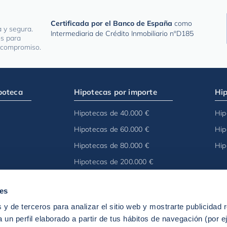
Certificada por el Banco de España
como
a y segura.
Intermediaria de Crédito Inmobiliario nºD185
os para
n compromiso.
poteca
Hipotecas por importe
Hip
Hipotecas de 40.000 €
Hip
Hipotecas de 60.000 €
Hip
Hipotecas de 80.000 €
Hip
Hipotecas de 200.000 €
ies
 y de terceros para analizar el sitio web y mostrarte publicidad 
 un perfil elaborado a partir de tus hábitos de navegación (por e