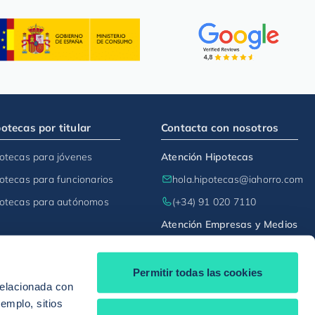
otecas por titular
Contacta con nosotros
otecas para jóvenes
Atención Hipotecas
otecas para funcionarios
hola.hipotecas@iahorro.com
otecas para autónomos
(+34) 91 020 7110
Atención Empresas y Medios
comunicacion@iahorro.com
(+34) 605 334 857
Permitir todas las cookies
relacionada con
Síguenos en:
jemplo, sitios