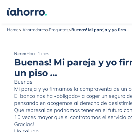
>
>
>
Buenas! Mi pareja y yo firmamos la compraventa de un piso …
Home
iAhorradores
Preguntas
Nerea
Hace 1 mes
Buenas! Mi pareja y yo f
un piso …
Buenas!
Mi pareja y yo firmamos la compraventa de un pi
El banco nos ha «obligado» a coger un seguro d
pensando en acogernos al derecho de desistimie
Que represalias podríamos tener en el futuro co
10 veces mayor que si contratamos el servicio 
Gracias!
Un saludo