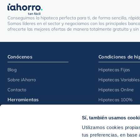
Conseguimos la hipoteca perfecta para ti, de forma sencilla, rápid
Somos líderes en el sector y negociamos con los principales banc
ofrecerte las mejores ofertas de manera totalmente gratuita y si
Conócenos
Condiciones de hi
Blog
Hipotecas Fijas
Sobre iAhorro
Hipotecas Variables
Contacto
Hipotecas Online
Herramientas
Hipotecas 100%
Calculadoras
Sí, también usamos cook
Euríbor
Utilizamos cookies propias
Índice iAhorro
tus preferencias, en base a