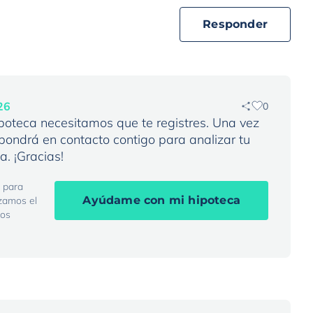
Responder
26
0
ipoteca necesitamos que te registres. Una vez
pondrá en contacto contigo para analizar tu
a. ¡Gracias!
 para
Ayúdame con mi hipoteca
izamos el
mos