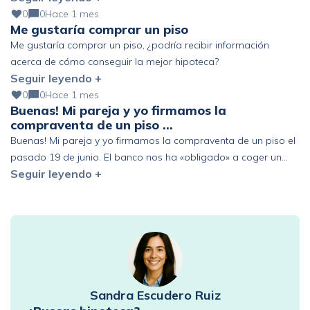
podría mejorar?
0
0
Hace 1 mes
Me gustaría comprar un piso
Me gustaría comprar un piso, ¿podría recibir información
acerca de cómo conseguir la mejor hipoteca?
Seguir leyendo +
0
0
Hace 1 mes
Buenas! Mi pareja y yo firmamos la
compraventa de un piso …
Buenas! Mi pareja y yo firmamos la compraventa de un piso el
pasado 19 de junio. El banco nos ha «obligado» a coger un
Seguir leyendo +
seguro de vida de prima única de 6 años y estamos pensando
en acogernos al derecho de desistimiento antes de los 30 días.
Que represalias podríamos tener en el futuro con […]
Sandra Escudero Ruiz