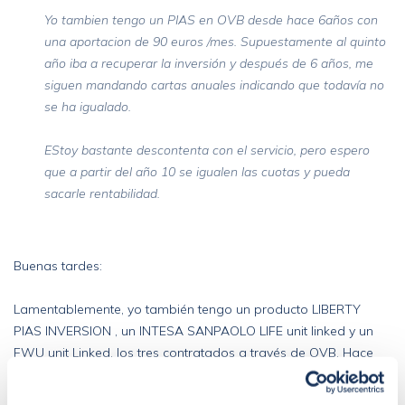
Yo tambien tengo un PIAS en OVB desde hace 6años con
una aportacion de 90 euros /mes. Supuestamente al quinto
año iba a recuperar la inversión y después de 6 años, me
siguen mandando cartas anuales indicando que todavía no
se ha igualado.
EStoy bastante descontenta con el servicio, pero espero
que a partir del año 10 se igualen las cuotas y pueda
sacarle rentabilidad.
Buenas tardes:
Lamentablemente, yo también tengo un producto LIBERTY
PIAS INVERSION , un INTESA SANPAOLO LIFE unit linked y un
FWU unit Linked, los tres contratados a través de OVB. Hace
tres meses que descubrí la estafa, ahora estoy intentando
denunciarles a través de la Dirección General de Seguros, algo