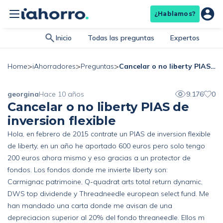
¿Hablamos?
Inicio
Todas las preguntas
Expertos
>
>
>
Cancelar o no liberty PIAS de inversion flexible
Home
iAhorradores
Preguntas
georgina
Hace 10 años
9.176
0
Cancelar o no liberty PIAS de
inversion flexible
Hola, en febrero de 2015 contrate un PIAS de inversion flexible
de liberty, en un año he aportado 600 euros pero solo tengo
200 euros ahora mismo y eso gracias a un protector de
fondos. Los fondos donde me invierte liberty son:
Carmignac patrimoine, Q-quadrat arts total return dynamic,
DWS top dividende y Threadneedle european select fund. Me
han mandado una carta donde me avisan de una
depreciacion superior al 20% del fondo threaneedle. Ellos m