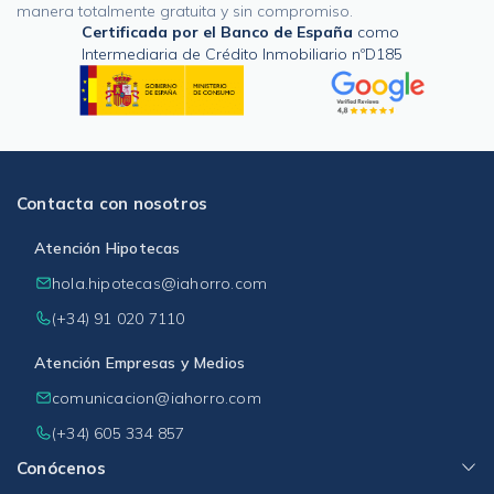
manera totalmente gratuita y sin compromiso.
Certificada por el Banco de España
como
Intermediaria de Crédito Inmobiliario nºD185
Contacta con nosotros
Atención Hipotecas
hola.hipotecas@iahorro.com
(+34) 91 020 7110
Atención Empresas y Medios
comunicacion@iahorro.com
(+34) 605 334 857
Conócenos