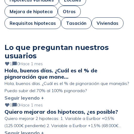
Mejora de hipoteca
Otros
Requisitos hipotecas
Tasación
Viviendas
Lo que preguntan nuestros
usuarios
1
0
Hace 1 mes
Hola, buenos días. ¿Cuál es el % de
pignoración que mane…
Hola, buenos días. ¿Cuál es el % de pignoración que manejáis?
Puedo subir del 70% al 100% pignorado?
Seguir leyendo +
0
0
Hace 1 mes
Quiero mejorar dos hipotecas, ¿es posible?
Quiero mejorar 2 hipotecas: 1. Variable a Euríbor +0,5%
(125.000€ pendiente) 2. Variable a Euríbor +1,5% (68.000€
Seguir leyendo +
pendiente) Altos ingresos y ahorro, pero fuera de España. ¿Se