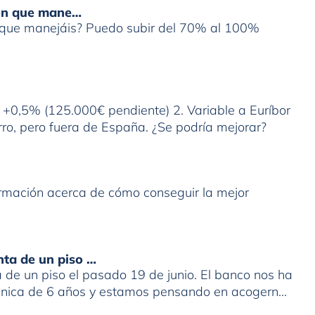
ión que mane…
n que manejáis? Puedo subir del 70% al 100%
r +0,5% (125.000€ pendiente) 2. Variable a Euríbor
ro, pero fuera de España. ¿Se podría mejorar?
formación acerca de cómo conseguir la mejor
nta de un piso …
de un piso el pasado 19 de junio. El banco nos ha
 única de 6 años y estamos pensando en acogernos
. Que represalias podríamos tener en el futuro con