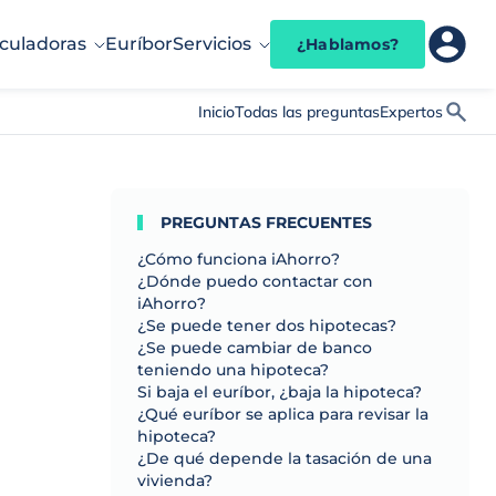
culadoras
Euríbor
Servicios
¿Hablamos?
Inicio
Todas las preguntas
Expertos
PREGUNTAS FRECUENTES
¿Cómo funciona iAhorro?
¿Dónde puedo contactar con
iAhorro?
¿Se puede tener dos hipotecas?
¿Se puede cambiar de banco
teniendo una hipoteca?
Si baja el euríbor, ¿baja la hipoteca?
¿Qué euríbor se aplica para revisar la
hipoteca?
¿De qué depende la tasación de una
vivienda?