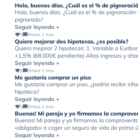
Hola, buenos días. ¿Cuál es el % de pignorac
Hola, buenos días. ¿Cuál es el % de pignoració
pignorado?
Seguir leyendo +
0
0
Hace 1 mes
Quiero mejorar dos hipotecas, ¿es posible?
Quiero mejorar 2 hipotecas: 1. Variable a Euríbo
+1,5% (68.000€ pendiente) Altos ingresos y ahor
Seguir leyendo +
0
0
Hace 1 mes
Me gustaría comprar un piso
Me gustaría comprar un piso, ¿podría recibir in
hipoteca?
Seguir leyendo +
0
0
Hace 1 mes
Buenas! Mi pareja y yo firmamos la comprave
Buenas! Mi pareja y yo firmamos la compraventa 
«obligado» a coger un seguro de vida de prima
al derecho de desistimiento antes de los 30 días
Seguir leyendo +