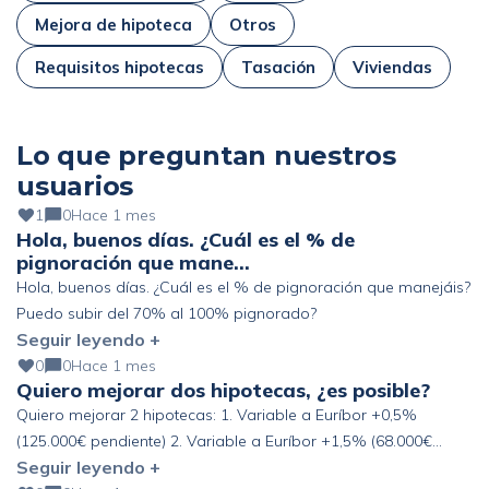
Mejora de hipoteca
Otros
Requisitos hipotecas
Tasación
Viviendas
Lo que preguntan nuestros
usuarios
1
0
Hace 1 mes
Hola, buenos días. ¿Cuál es el % de
pignoración que mane…
Hola, buenos días. ¿Cuál es el % de pignoración que manejáis?
Puedo subir del 70% al 100% pignorado?
Seguir leyendo +
0
0
Hace 1 mes
Quiero mejorar dos hipotecas, ¿es posible?
Quiero mejorar 2 hipotecas: 1. Variable a Euríbor +0,5%
(125.000€ pendiente) 2. Variable a Euríbor +1,5% (68.000€
Seguir leyendo +
pendiente) Altos ingresos y ahorro, pero fuera de España. ¿Se