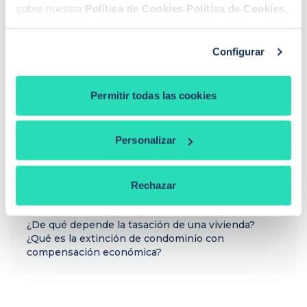
Te ayudo a conseguir las mejores condiciones para
sobre nuestra
Política de Cookies
Política de Cookies
.
ti
Llamadme
Configurar
Permitir todas las cookies
PREGUNTAS FRECUENTES
¿Cómo funciona iAhorro?
Personalizar
¿Dónde puedo contactar con iAhorro?
¿Se puede tener dos hipotecas?
¿Se puede cambiar de banco teniendo una
hipoteca?
Rechazar
Si baja el euríbor, ¿baja la hipoteca?
¿Qué euríbor se aplica para revisar la hipoteca?
¿De qué depende la tasación de una vivienda?
¿Qué es la extinción de condominio con
compensación económica?