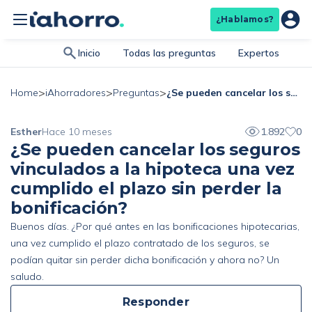
¿Hablamos?
Inicio
Todas las preguntas
Expertos
>
>
>
¿Se pueden cancelar los seguros vinculados a la hipoteca una vez cumplido el plazo sin perder la bonificación?
Home
iAhorradores
Preguntas
Esther
Hace 10 meses
1.892
0
¿Se pueden cancelar los seguros
vinculados a la hipoteca una vez
cumplido el plazo sin perder la
bonificación?
Buenos días. ¿Por qué antes en las bonificaciones hipotecarias,
una vez cumplido el plazo contratado de los seguros, se
podían quitar sin perder dicha bonificación y ahora no? Un
saludo.
Responder