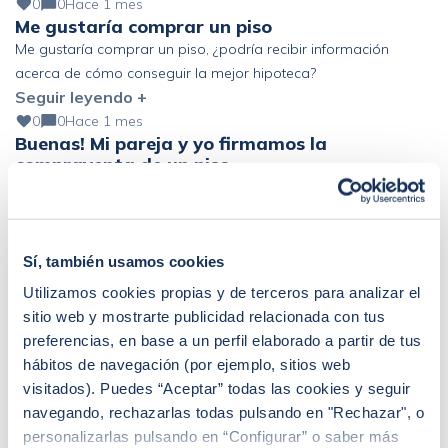
podría mejorar?
0
0
Hace 1 mes
Me gustaría comprar un piso
Me gustaría comprar un piso, ¿podría recibir información
acerca de cómo conseguir la mejor hipoteca?
Seguir leyendo +
0
0
Hace 1 mes
Buenas! Mi pareja y yo firmamos la
compraventa de un piso …
Buenas! Mi pareja y yo firmamos la compraventa de un piso el
pasado 19 de junio. El banco nos ha «obligado» a coger un
Seguir leyendo +
seguro de vida de prima única de 6 años y estamos pensando
en acogernos al derecho de desistimiento antes de los 30 días.
Sí, también usamos cookies
Que represalias podríamos tener en el futuro con […]
Utilizamos cookies propias y de terceros para analizar el
sitio web y mostrarte publicidad relacionada con tus
preferencias, en base a un perfil elaborado a partir de tus
hábitos de navegación (por ejemplo, sitios web
visitados). Puedes “Aceptar” todas las cookies y seguir
Sandra Escudero Ruiz
navegando, rechazarlas todas pulsando en "Rechazar", o
¿Buscas hipoteca?
personalizarlas pulsando en “Configurar” o saber más