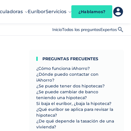
culadoras
Euríbor
Servicios
¿Hablamos?
Inicio
Todas las preguntas
Expertos
PREGUNTAS FRECUENTES
¿Cómo funciona iAhorro?
¿Dónde puedo contactar con
iAhorro?
¿Se puede tener dos hipotecas?
¿Se puede cambiar de banco
teniendo una hipoteca?
Si baja el euríbor, ¿baja la hipoteca?
¿Qué euríbor se aplica para revisar la
hipoteca?
¿De qué depende la tasación de una
vivienda?