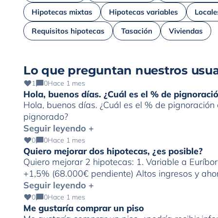
Hipotecas mixtas
Hipotecas variables
Locale
Requisitos hipotecas
Tasación
Viviendas
Lo que preguntan nuestros usua
1
0
Hace 1 mes
Hola, buenos días. ¿Cuál es el % de pignorac
Hola, buenos días. ¿Cuál es el % de pignoració
pignorado?
Seguir leyendo +
0
0
Hace 1 mes
Quiero mejorar dos hipotecas, ¿es posible?
Quiero mejorar 2 hipotecas: 1. Variable a Euríbo
+1,5% (68.000€ pendiente) Altos ingresos y ahor
Seguir leyendo +
0
0
Hace 1 mes
Me gustaría comprar un piso