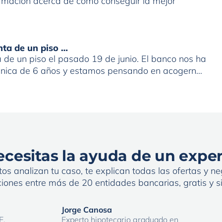
formación acerca de cómo conseguir la mejor
nta de un piso …
de un piso el pasado 19 de junio. El banco nos ha
 única de 6 años y estamos pensando en acogernos
. Que represalias podríamos tener en el futuro con
cesitas la ayuda de un expe
os analizan tu caso, te explican todas las ofertas y neg
iones entre más de 20 entidades bancarias, gratis y 
Jorge Canosa
E.
Experto hipotecario graduado en