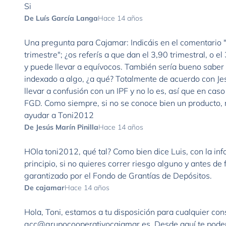
Si
De Luís García Langa
Hace 14 años
Una pregunta para Cajamar: Indicáis en el comentario
trimestre"; ¿os referís a que dan el 3,90 trimestral, o 
y puede llevar a equívocos. También sería bueno saber 
indexado a algo, ¿a qué? Totalmente de acuerdo con Jes
llevar a confusión con un IPF y no lo es, así que en cas
FGD. Como siempre, si no se conoce bien un producto, 
ayudar a Toni2012
De Jesús Marín Pinilla
Hace 14 años
HOla toni2012, qué tal? Como bien dice Luis, con la inf
principio, si no quieres correr riesgo alguno y antes de 
garantizado por el Fondo de Grantías de Depósitos.
De cajamar
Hace 14 años
Hola, Toni, estamos a tu disposición para cualquier con
gcc@grupocooperativocajamar.es
. Desde aquí te pode