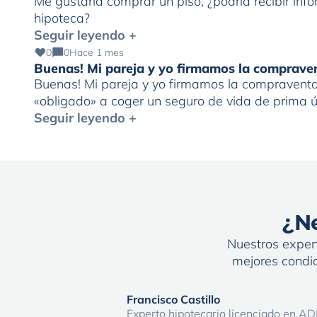
Me gustaría comprar un piso, ¿podría recibir in
hipoteca?
Seguir leyendo +
0
0
Hace 1 mes
Buenas! Mi pareja y yo firmamos la comprave
Buenas! Mi pareja y yo firmamos la compraventa 
«obligado» a coger un seguro de vida de prima
al derecho de desistimiento antes de los 30 días
Seguir leyendo +
[…]
¿Ne
Nuestros expert
mejores condic
Francisco Castillo
Experto hipotecario licenciado en AD