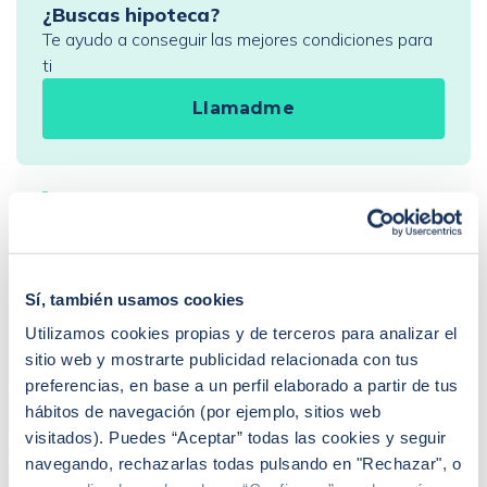
¿Buscas hipoteca?
Te ayudo a conseguir las mejores condiciones para
ti
Llamadme
PREGUNTAS FRECUENTES
¿Cómo funciona iAhorro?
¿Dónde puedo contactar con iAhorro?
¿Se puede tener dos hipotecas?
Sí, también usamos cookies
¿Se puede cambiar de banco teniendo una
hipoteca?
Utilizamos cookies propias y de terceros para analizar el
Si baja el euríbor, ¿baja la hipoteca?
sitio web y mostrarte publicidad relacionada con tus
¿Qué euríbor se aplica para revisar la hipoteca?
preferencias, en base a un perfil elaborado a partir de tus
¿De qué depende la tasación de una vivienda?
¿Qué es la extinción de condominio con
hábitos de navegación (por ejemplo, sitios web
compensación económica?
visitados). Puedes “Aceptar” todas las cookies y seguir
navegando, rechazarlas todas pulsando en "Rechazar", o