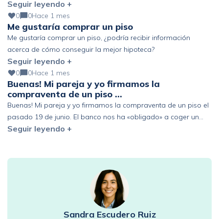
Seguir leyendo +
pendiente) Altos ingresos y ahorro, pero fuera de España. ¿Se
podría mejorar?
0
0
Hace 1 mes
Me gustaría comprar un piso
Me gustaría comprar un piso, ¿podría recibir información
acerca de cómo conseguir la mejor hipoteca?
Seguir leyendo +
0
0
Hace 1 mes
Buenas! Mi pareja y yo firmamos la
compraventa de un piso …
Buenas! Mi pareja y yo firmamos la compraventa de un piso el
pasado 19 de junio. El banco nos ha «obligado» a coger un
Seguir leyendo +
seguro de vida de prima única de 6 años y estamos pensando
en acogernos al derecho de desistimiento antes de los 30 días.
Que represalias podríamos tener en el futuro con […]
Sandra Escudero Ruiz