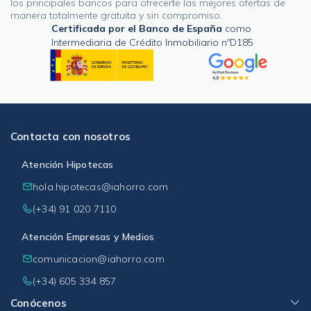
los principales bancos para ofrecerte las mejores ofertas de
manera totalmente gratuita y sin compromiso.
Certificada por el Banco de España
como
Intermediaria de Crédito Inmobiliario nºD185
Contacta con nosotros
Atención Hipotecas
hola.hipotecas@iahorro.com
(+34) 91 020 7110
Atención Empresas y Medios
comunicacion@iahorro.com
(+34) 605 334 857
Conócenos