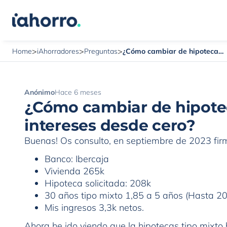
>
>
>
¿Cómo cambiar de hipoteca sin volver a pagar intereses desde cero?
Home
iAhorradores
Preguntas
Anónimo
Hace 6 meses
¿Cómo cambiar de hipotec
intereses desde cero?
Buenas! Os consulto, en septiembre de 2023 firm
Banco: Ibercaja
Vivienda 265k
Hipoteca solicitada: 208k
30 años tipo mixto 1,85 a 5 años (Hasta 202
Mis ingresos 3,3k netos.
Ahora he ido viendo que la hipotecas tipo mix