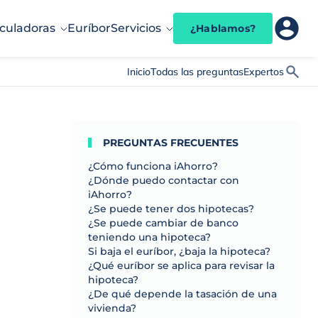
culadoras
Euríbor
Servicios
¿Hablamos?
Inicio
Todas las preguntas
Expertos
PREGUNTAS FRECUENTES
¿Cómo funciona iAhorro?
¿Dónde puedo contactar con
iAhorro?
¿Se puede tener dos hipotecas?
¿Se puede cambiar de banco
teniendo una hipoteca?
Si baja el euríbor, ¿baja la hipoteca?
¿Qué euríbor se aplica para revisar la
hipoteca?
¿De qué depende la tasación de una
vivienda?