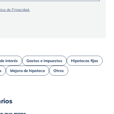
tica de Privacidad.
 de interés
Gastos e impuestos
Hipotecas fijas
s
Mejora de hipoteca
Otros
rios
ión que mane…