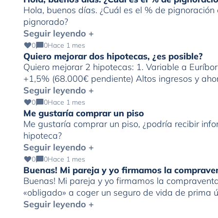
Hola, buenos días. ¿Cuál es el % de pignoració
pignorado?
Seguir leyendo +
0
0
Hace 1 mes
Quiero mejorar dos hipotecas, ¿es posible?
Quiero mejorar 2 hipotecas: 1. Variable a Euríbo
+1,5% (68.000€ pendiente) Altos ingresos y ahor
Seguir leyendo +
0
0
Hace 1 mes
Me gustaría comprar un piso
Me gustaría comprar un piso, ¿podría recibir in
hipoteca?
Seguir leyendo +
0
0
Hace 1 mes
Buenas! Mi pareja y yo firmamos la comprave
Buenas! Mi pareja y yo firmamos la compraventa 
«obligado» a coger un seguro de vida de prima
al derecho de desistimiento antes de los 30 días
Seguir leyendo +
[…]