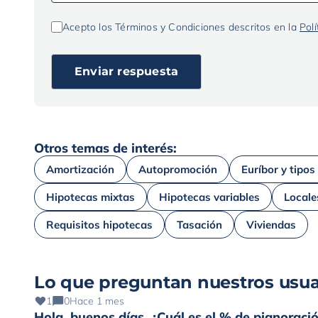
Acepto los Términos y Condiciones descritos en la
Polí
Otros temas de interés:
Amortización
Autopromoción
Euríbor y tipos
Hipotecas mixtas
Hipotecas variables
Locale
Requisitos hipotecas
Tasación
Viviendas
Lo que preguntan nuestros usua
1
0
Hace 1 mes
Hola, buenos días. ¿Cuál es el % de pignorac