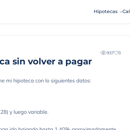
Hipotecas
Cal
937
0
a sin volver a pagar
e mi hipoteca con lo siguientes datos:
8) y luego variable.
to han ido bajando hasta 1,40% aproximadamente.