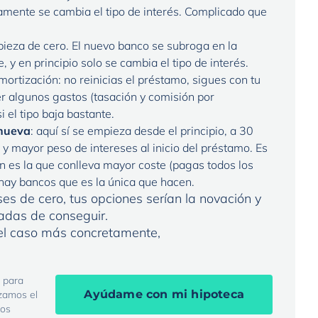
camente se cambia el tipo de interés. Complicado que
ieza de cero. El nuevo banco se subroga en la
 y en principio solo se cambia el tipo de interés.
ortización: no reinicias el préstamo, sigues con tu
ber algunos gastos (tasación y comisión por
 el tipo baja bastante.
 nueva
: aquí sí se empieza desde el principio, a 30
y mayor peso de intereses al inicio del préstamo. Es
es la que conlleva mayor coste (pagas todos los
 hay bancos que es la única que hacen.
ses de cero, tus opciones serían la novación y
adas de conseguir.
el caso más concretamente,
 para
Ayúdame con mi hipoteca
izamos el
mos