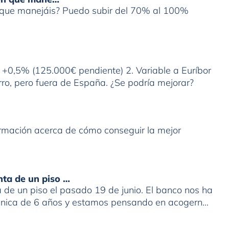
n que manejáis? Puedo subir del 70% al 100%
r +0,5% (125.000€ pendiente) 2. Variable a Euríbor
ro, pero fuera de España. ¿Se podría mejorar?
formación acerca de cómo conseguir la mejor
nta de un piso …
de un piso el pasado 19 de junio. El banco nos ha
 única de 6 años y estamos pensando en acogernos
. Que represalias podríamos tener en el futuro con