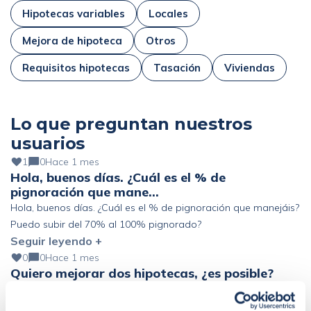
Hipotecas variables
Locales
Mejora de hipoteca
Otros
Requisitos hipotecas
Tasación
Viviendas
Lo que preguntan nuestros
usuarios
1
0
Hace 1 mes
Hola, buenos días. ¿Cuál es el % de
pignoración que mane…
Hola, buenos días. ¿Cuál es el % de pignoración que manejáis?
Puedo subir del 70% al 100% pignorado?
Seguir leyendo +
0
0
Hace 1 mes
Quiero mejorar dos hipotecas, ¿es posible?
Quiero mejorar 2 hipotecas: 1. Variable a Euríbor +0,5%
(125.000€ pendiente) 2. Variable a Euríbor +1,5% (68.000€