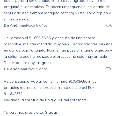
que esperar a ser atendida, la chica fue agradable y no me
preguntó ni los motivos. Te hacen un pequeño cuestionario de
seguridad (ten siempre la tarjeta contigo) y listo. Todo rápido y
sin problemas.
De Anónimo
Hace 8 años
0
He llamado al 91 050 56 56 y, despuës de una espera
razonable, me han atendido muy bien. He tardado tres minutos
en dar de baja la tarjeta. No me han puesto ningúna objeción y
la señorita que ha realizado el proceso ha sido muy amable.
Desde aquí le doy las gracias.
De Anónimo
Hace 9 años
0
He conseguido Hablar con el numero 910505656 ,muy
amables me indican el procedimiento de uso del Fax
911842372 ,
enviando la solicitud de Baja y DNI del solicitante
Ya veremos si es cierto. Gracias