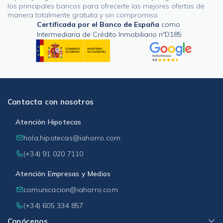
los principales bancos para ofrecerte las mejores ofertas de
manera totalmente gratuita y sin compromiso.
Certificada por el Banco de España
como
Intermediaria de Crédito Inmobiliario nºD185
Contacta con nosotros
Atención Hipotecas
hola.hipotecas@iahorro.com
(+34) 91 020 7110
Atención Empresas y Medios
comunicacion@iahorro.com
(+34) 605 334 857
Conócenos