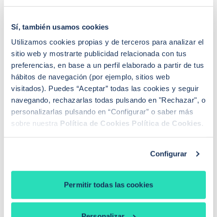
Seguir leyendo +
pendiente) Altos ingresos y ahorro, pero fuera de España. ¿Se
podría mejorar?
0
0
Hace 1 mes
Sí, también usamos cookies
Me gustaría comprar un piso
Me gustaría comprar un piso, ¿podría recibir información
Utilizamos cookies propias y de terceros para analizar el
acerca de cómo conseguir la mejor hipoteca?
sitio web y mostrarte publicidad relacionada con tus
Seguir leyendo +
preferencias, en base a un perfil elaborado a partir de tus
0
0
Hace 1 mes
hábitos de navegación (por ejemplo, sitios web
Buenas! Mi pareja y yo firmamos la
visitados). Puedes “Aceptar” todas las cookies y seguir
compraventa de un piso …
navegando, rechazarlas todas pulsando en "Rechazar", o
Buenas! Mi pareja y yo firmamos la compraventa de un piso el
personalizarlas pulsando en “Configurar” o saber más
pasado 19 de junio. El banco nos ha «obligado» a coger un
sobre nuestra
Política de Cookies
Política de Cookies
.
Seguir leyendo +
seguro de vida de prima única de 6 años y estamos pensando
en acogernos al derecho de desistimiento antes de los 30 días.
Configurar
Que represalias podríamos tener en el futuro con […]
Permitir todas las cookies
Sandra Escudero Ruiz
Personalizar