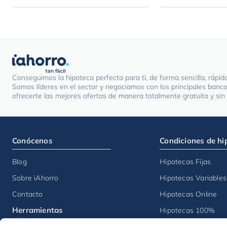
Conseguimos la hipoteca perfecta para ti, de forma sencilla, rápid
Somos líderes en el sector y negociamos con los principales banc
ofrecerte las mejores ofertas de manera totalmente gratuita y si
Conócenos
Condiciones de hi
Blog
Hipotecas Fijas
Sobre iAhorro
Hipotecas Variables
Contacto
Hipotecas Online
Herramientas
Hipotecas 100%