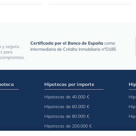
Certificada por el Banco de España
como
a y segura.
Intermediaria de Crédito Inmobiliario nºD185
os para
n compromiso.
poteca
Hipotecas por importe
Hip
Hipotecas de 40.000 €
Hip
Hipotecas de 60.000 €
Hip
Hipotecas de 80.000 €
Hip
Hipotecas de 200.000 €