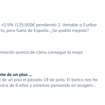
r +0,5% (125.000€ pendiente) 2. Variable a Euríbor
ro, pero fuera de España. ¿Se podría mejorar?
formación acerca de cómo conseguir la mejor
nta de un piso …
de un piso el pasado 19 de junio. El banco nos ha
 única de 6 años y estamos pensando en acogernos
. Que represalias podríamos tener en el futuro con