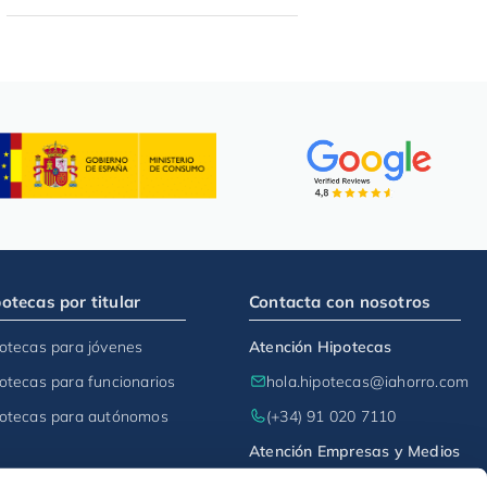
otecas por titular
Contacta con nosotros
otecas para jóvenes
Atención Hipotecas
otecas para funcionarios
hola.hipotecas@iahorro.com
otecas para autónomos
(+34) 91 020 7110
Atención Empresas y Medios
comunicacion@iahorro.com