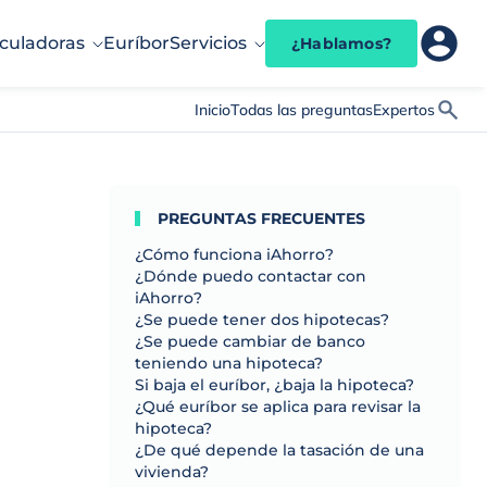
culadoras
Euríbor
Servicios
¿Hablamos?
Inicio
Todas las preguntas
Expertos
PREGUNTAS FRECUENTES
¿Cómo funciona iAhorro?
¿Dónde puedo contactar con
iAhorro?
¿Se puede tener dos hipotecas?
¿Se puede cambiar de banco
teniendo una hipoteca?
Si baja el euríbor, ¿baja la hipoteca?
¿Qué euríbor se aplica para revisar la
hipoteca?
¿De qué depende la tasación de una
vivienda?