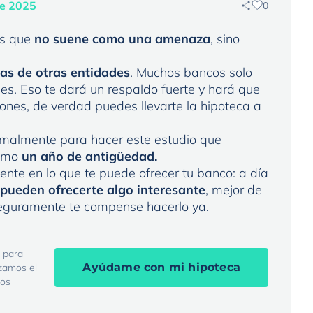
de 2025
0
es que
no suene como una amenaza
, sino
as de otras entidades
. Muchos bancos solo
les. Eso te dará un respaldo fuerte y hará que
iones, de verdad puedes llevarte la hipoteca a
rmalmente para hacer este estudio que
nimo
un año de antigüedad.
nte en lo que te puede ofrecer tu banco: a día
pueden ofrecerte algo interesante
, mejor de
seguramente te compense hacerlo ya.
 para
Ayúdame con mi hipoteca
izamos el
mos