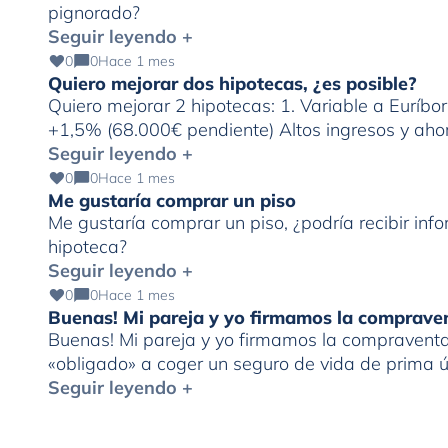
pignorado?
Seguir leyendo +
0
0
Hace 1 mes
Quiero mejorar dos hipotecas, ¿es posible?
Quiero mejorar 2 hipotecas: 1. Variable a Euríbo
+1,5% (68.000€ pendiente) Altos ingresos y ahor
Seguir leyendo +
0
0
Hace 1 mes
Me gustaría comprar un piso
Me gustaría comprar un piso, ¿podría recibir in
hipoteca?
Seguir leyendo +
0
0
Hace 1 mes
Buenas! Mi pareja y yo firmamos la comprave
Buenas! Mi pareja y yo firmamos la compraventa 
«obligado» a coger un seguro de vida de prima
al derecho de desistimiento antes de los 30 días
Seguir leyendo +
[…]