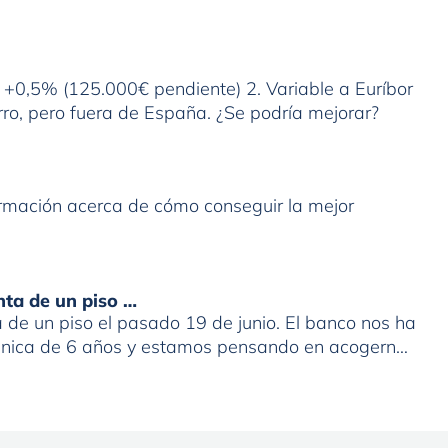
r +0,5% (125.000€ pendiente) 2. Variable a Euríbor
ro, pero fuera de España. ¿Se podría mejorar?
formación acerca de cómo conseguir la mejor
nta de un piso …
de un piso el pasado 19 de junio. El banco nos ha
 única de 6 años y estamos pensando en acogernos
. Que represalias podríamos tener en el futuro con