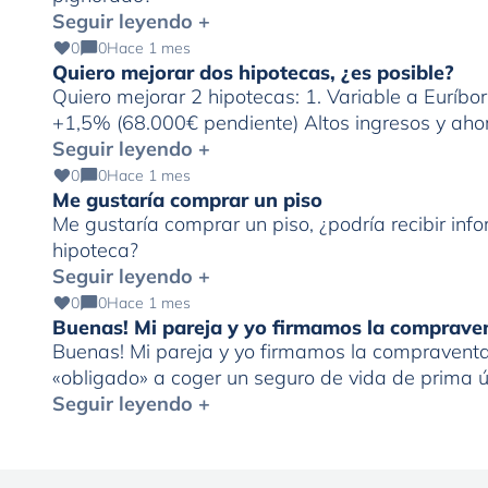
Seguir leyendo +
0
0
Hace 1 mes
Quiero mejorar dos hipotecas, ¿es posible?
Quiero mejorar 2 hipotecas: 1. Variable a Euríbo
+1,5% (68.000€ pendiente) Altos ingresos y ahor
Seguir leyendo +
0
0
Hace 1 mes
Me gustaría comprar un piso
Me gustaría comprar un piso, ¿podría recibir in
hipoteca?
Seguir leyendo +
0
0
Hace 1 mes
Buenas! Mi pareja y yo firmamos la comprave
Buenas! Mi pareja y yo firmamos la compraventa 
«obligado» a coger un seguro de vida de prima
al derecho de desistimiento antes de los 30 días
Seguir leyendo +
[…]