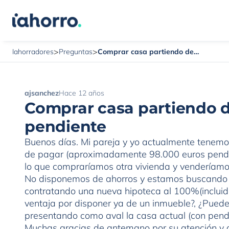
>
>
Comprar casa partiendo de otra casa con hipoteca pendiente
Iahorradores
Preguntas
ajsanchez
Hace 12 años
Comprar casa partiendo d
pendiente
Buenos días. Mi pareja y yo actualmente tenem
de pagar (aproximadamente 98.000 euros pendi
lo que compraríamos otra vivienda y venderíamos
No disponemos de ahorros y estamos buscando l
contratando una nueva hipoteca al 100%(incluid
ventaja por disponer ya de un inmueble?, ¿Pued
presentando como aval la casa actual (con pend
Muchas gracias de antemano por su atención y 