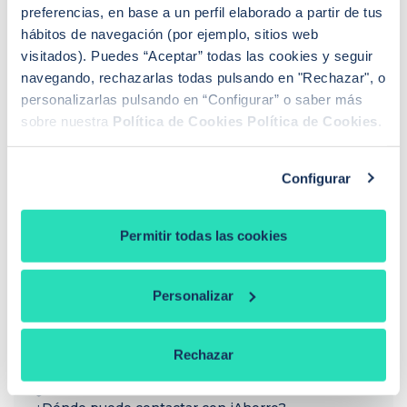
pasado 19 de junio. El banco nos ha «obligado» a coger un
preferencias, en base a un perfil elaborado a partir de tus
Seguir leyendo +
seguro de vida de prima única de 6 años y estamos pensando
hábitos de navegación (por ejemplo, sitios web
en acogernos al derecho de desistimiento antes de los 30 días.
visitados). Puedes “Aceptar” todas las cookies y seguir
Que represalias podríamos tener en el futuro con […]
navegando, rechazarlas todas pulsando en "Rechazar", o
personalizarlas pulsando en “Configurar” o saber más
sobre nuestra
Política de Cookies
Política de Cookies
.
Configurar
Sandra Escudero Ruiz
¿Buscas hipoteca?
Te ayudo a conseguir las mejores condiciones para
Permitir todas las cookies
ti
Llamadme
Personalizar
Rechazar
PREGUNTAS FRECUENTES
¿Cómo funciona iAhorro?