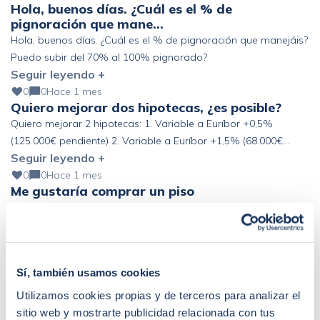
Hola, buenos días. ¿Cuál es el % de
pignoración que mane…
Hola, buenos días. ¿Cuál es el % de pignoración que manejáis?
Puedo subir del 70% al 100% pignorado?
Seguir leyendo +
0
0
Hace 1 mes
Quiero mejorar dos hipotecas, ¿es posible?
Quiero mejorar 2 hipotecas: 1. Variable a Euríbor +0,5%
(125.000€ pendiente) 2. Variable a Euríbor +1,5% (68.000€
Seguir leyendo +
pendiente) Altos ingresos y ahorro, pero fuera de España. ¿Se
podría mejorar?
0
0
Hace 1 mes
Me gustaría comprar un piso
Me gustaría comprar un piso, ¿podría recibir información
acerca de cómo conseguir la mejor hipoteca?
Seguir leyendo +
0
0
Hace 1 mes
Sí, también usamos cookies
Buenas! Mi pareja y yo firmamos la
compraventa de un piso …
Utilizamos cookies propias y de terceros para analizar el
Buenas! Mi pareja y yo firmamos la compraventa de un piso el
sitio web y mostrarte publicidad relacionada con tus