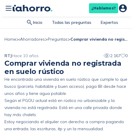
¿Hablamos?
Inicio
Todas las preguntas
Expertos
>
>
>
Comprar vivienda no registrada en suelo rústico
Home
iAhorradores
Preguntas
RTJ
Hace 10 años
2.167
0
Comprar vivienda no registrada
en suelo rústico
He encontrado una vivienda en suelo rústico que cumple lo que
busco (parcela, habitable y buen acceso), paga IBI desde hace
unos años y tiene agua potable.
Según el PGOU actual está en rústico no urbanizable y la
vivienda no está registrada. Está en una calle privada donde
hay más chalets.
Estoy negociando el alquiler con derecho a compra pagando
una entrada, las escrituras, itp y un la mensualidad.