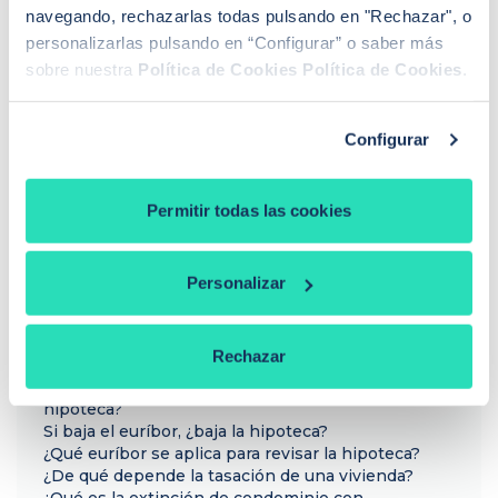
navegando, rechazarlas todas pulsando en "Rechazar", o
personalizarlas pulsando en “Configurar” o saber más
Sandra Escudero Ruiz
sobre nuestra
Política de Cookies
Política de Cookies
.
¿Buscas hipoteca?
Te ayudo a conseguir las mejores condiciones para
Configurar
ti
Llamadme
Permitir todas las cookies
Personalizar
PREGUNTAS FRECUENTES
¿Cómo funciona iAhorro?
¿Dónde puedo contactar con iAhorro?
Rechazar
¿Se puede tener dos hipotecas?
¿Se puede cambiar de banco teniendo una
hipoteca?
Si baja el euríbor, ¿baja la hipoteca?
¿Qué euríbor se aplica para revisar la hipoteca?
¿De qué depende la tasación de una vivienda?