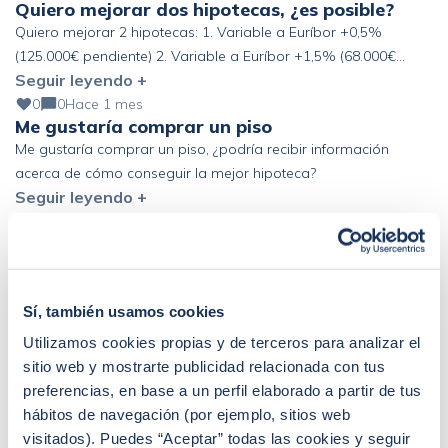
Quiero mejorar dos hipotecas, ¿es posible?
Quiero mejorar 2 hipotecas: 1. Variable a Euríbor +0,5%
(125.000€ pendiente) 2. Variable a Euríbor +1,5% (68.000€
Seguir leyendo +
pendiente) Altos ingresos y ahorro, pero fuera de España. ¿Se
podría mejorar?
0
0
Hace 1 mes
Me gustaría comprar un piso
Me gustaría comprar un piso, ¿podría recibir información
acerca de cómo conseguir la mejor hipoteca?
Seguir leyendo +
0
0
Hace 1 mes
Buenas! Mi pareja y yo firmamos la
compraventa de un piso …
Buenas! Mi pareja y yo firmamos la compraventa de un piso el
pasado 19 de junio. El banco nos ha «obligado» a coger un
Sí, también usamos cookies
Seguir leyendo +
seguro de vida de prima única de 6 años y estamos pensando
Utilizamos cookies propias y de terceros para analizar el
en acogernos al derecho de desistimiento antes de los 30 días.
sitio web y mostrarte publicidad relacionada con tus
Que represalias podríamos tener en el futuro con […]
preferencias, en base a un perfil elaborado a partir de tus
hábitos de navegación (por ejemplo, sitios web
visitados). Puedes “Aceptar” todas las cookies y seguir