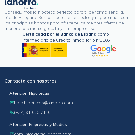
Conseguimos la hipoteca perfecta para ti, de forma sencilla,
rápida y segura. Somos líderes en el sector y negociamos con
los principales bancos para ofrecerte las mejores ofertas de
manera totalmente gratuita y sin compromiso.
Certificada por el Banco de España
como
Intermediaria de Crédito Inmobiliario nºD185
Contacta con nosotros
Atención Hipotecas
hola.hipotecas@iahorro.com
(+34) 91 020 7110
Atención Empresas y Medios
comunicacion@iahorro.com