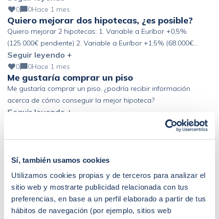
0
0
Hace 1 mes
Quiero mejorar dos hipotecas, ¿es posible?
Quiero mejorar 2 hipotecas: 1. Variable a Euríbor +0,5%
(125.000€ pendiente) 2. Variable a Euríbor +1,5% (68.000€
Seguir leyendo +
pendiente) Altos ingresos y ahorro, pero fuera de España. ¿Se
podría mejorar?
0
0
Hace 1 mes
Me gustaría comprar un piso
Me gustaría comprar un piso, ¿podría recibir información
acerca de cómo conseguir la mejor hipoteca?
Seguir leyendo +
0
0
Hace 1 mes
Buenas! Mi pareja y yo firmamos la
compraventa de un piso …
Buenas! Mi pareja y yo firmamos la compraventa de un piso el
Sí, también usamos cookies
pasado 19 de junio. El banco nos ha «obligado» a coger un
Utilizamos cookies propias y de terceros para analizar el
Seguir leyendo +
seguro de vida de prima única de 6 años y estamos pensando
sitio web y mostrarte publicidad relacionada con tus
en acogernos al derecho de desistimiento antes de los 30 días.
preferencias, en base a un perfil elaborado a partir de tus
Que represalias podríamos tener en el futuro con […]
hábitos de navegación (por ejemplo, sitios web