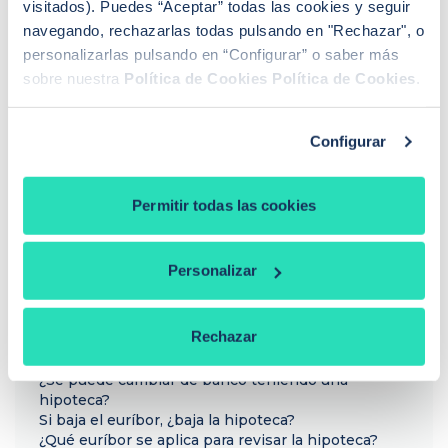
visitados). Puedes “Aceptar” todas las cookies y seguir
navegando, rechazarlas todas pulsando en "Rechazar", o
personalizarlas pulsando en “Configurar” o saber más
sobre nuestra
Política de Cookies
Política de Cookies
.
Sandra Escudero Ruiz
¿Buscas hipoteca?
Te ayudo a conseguir las mejores condiciones para
Configurar
ti
Llamadme
Permitir todas las cookies
Personalizar
PREGUNTAS FRECUENTES
¿Cómo funciona iAhorro?
Rechazar
¿Dónde puedo contactar con iAhorro?
¿Se puede tener dos hipotecas?
¿Se puede cambiar de banco teniendo una
hipoteca?
Si baja el euríbor, ¿baja la hipoteca?
¿Qué euríbor se aplica para revisar la hipoteca?