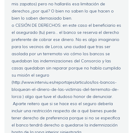
mis zapatos) pero no hallaréis esa limitación de
derechos ¿por qué? O bien no saben lo que hacen o
bien lo saben demasiado bien.
o CESIÓN DE DERECHOS: en este caso el beneficiario es
el asegurado (tu) pero... el banco se reserva el derecho
preferente de cobrar ese dinero. No es algo imaginario
para los vecinos de Lorca, una ciudad que tras ser
asolada por un terremoto vio cómo los bancos se
quedaban las indemnizaciones del Consorcio y las
casas quedaban sin reparar porque no había cumplido
su misión el seguro
(http://www.interviu.es/reportajes/articulos/los-bancos-
bloquean-el-dinero-de-las-victimas-del-terremoto-de-
lorca ) algo que tuve el dudoso honor de denunciar.
Aparte reitero que si se hace eso el seguro debería
incluir una restricción respecto de a qué bienes puede
tener derecho de preferencia porque si no se especifica
el banco tendrá derecho a quedarse la indemnización
hasta de la ropa interior siniestrada.