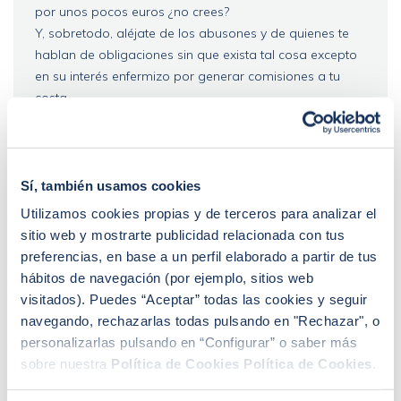
por unos pocos euros ¿no crees?
Y, sobretodo, aléjate de los abusones y de quienes te
hablan de obligaciones sin que exista tal cosa excepto
en su interés enfermizo por generar comisiones a tu
costa.
Abrazos,
Carlos Lluch
.
Carlos Lluch
Director técnico de Lluch & Juelich Brokers.
Sí, también usamos cookies
Tengo formación en Gerencia de Riesgos y
Utilizamos cookies propias y de terceros para analizar el
pertenezco a la primera promoción de la
Asociación Española de Gerencia de Riesgos
sitio web y mostrarte publicidad relacionada con tus
y Seguros (AGERS).
preferencias, en base a un perfil elaborado a partir de tus
hábitos de navegación (por ejemplo, sitios web
Ayúdame con mi hipoteca
visitados). Puedes “Aceptar” todas las cookies y seguir
navegando, rechazarlas todas pulsando en "Rechazar", o
personalizarlas pulsando en “Configurar” o saber más
sobre nuestra
Política de Cookies
Política de Cookies
.
De Elia Costas
Hace 8 años
0