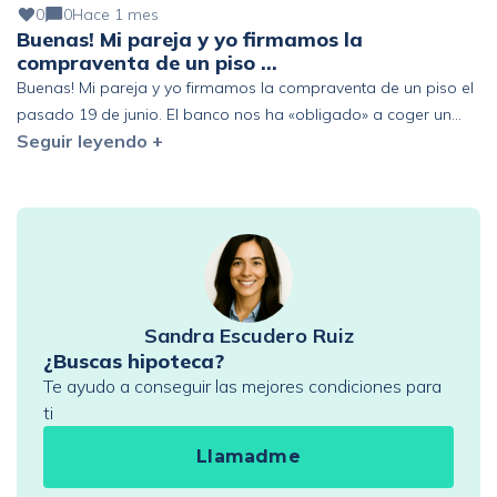
0
0
Hace 1 mes
Buenas! Mi pareja y yo firmamos la
compraventa de un piso …
Buenas! Mi pareja y yo firmamos la compraventa de un piso el
pasado 19 de junio. El banco nos ha «obligado» a coger un
Seguir leyendo +
seguro de vida de prima única de 6 años y estamos pensando
en acogernos al derecho de desistimiento antes de los 30 días.
Que represalias podríamos tener en el futuro con […]
Sandra Escudero Ruiz
¿Buscas hipoteca?
Te ayudo a conseguir las mejores condiciones para
ti
Llamadme