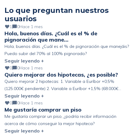
Lo que preguntan nuestros
usuarios
1
0
Hace 1 mes
Hola, buenos días. ¿Cuál es el % de
pignoración que mane…
Hola, buenos días. ¿Cuál es el % de pignoración que manejáis?
Puedo subir del 70% al 100% pignorado?
Seguir leyendo +
0
0
Hace 1 mes
Quiero mejorar dos hipotecas, ¿es posible?
Quiero mejorar 2 hipotecas: 1. Variable a Euríbor +0,5%
(125.000€ pendiente) 2. Variable a Euríbor +1,5% (68.000€
Seguir leyendo +
pendiente) Altos ingresos y ahorro, pero fuera de España. ¿Se
podría mejorar?
0
0
Hace 1 mes
Me gustaría comprar un piso
Me gustaría comprar un piso, ¿podría recibir información
acerca de cómo conseguir la mejor hipoteca?
Seguir leyendo +