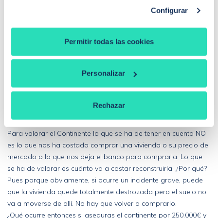
Configurar
En respuesta a:
Permitir todas las cookies
respecto a esta question: si el banco me ha dejado
250.000€ para la hipoteca y me "obligan" en el seguro a
poner el valor de continente : 250.000€, la compañia me
Personalizar
pagaria 250.000€ ?
Rechazar
Buenas noches Anónimo,
Para valorar el Continente lo que se ha de tener en cuenta NO
es lo que nos ha costado comprar una vivienda o su precio de
mercado o lo que nos deja el banco para comprarla. Lo que
se ha de valorar es cuánto va a costar reconstruirla. ¿Por qué?
Pues porque obviamente, si ocurre un incidente grave, puede
que la vivienda quede totalmente destrozada pero el suelo no
va a moverse de allí. No hay que volver a comprarlo.
¿Qué ocurre entonces si aseguras el continente por 250.000€ y