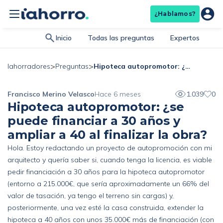
¿Hablamos?
Inicio
Todas las preguntas
Expertos
>
>
Hipoteca autopromotor: ¿se puede financiar a 30 años y ampliar a 40 al finalizar la obra?
Iahorradores
Preguntas
Francisco Merino Velasco
Hace 6 meses
1.039
0
Hipoteca autopromotor: ¿se
puede financiar a 30 años y
ampliar a 40 al finalizar la obra?
Hola. Estoy redactando un proyecto de autopromoción con mi
arquitecto y quería saber si, cuando tenga la licencia, es viable
pedir financiación a 30 años para la hipoteca autopromotor
(entorno a 215.000€, que sería aproximadamente un 66% del
valor de tasación, ya tengo el terreno sin cargas) y,
posteriormente, una vez esté la casa construida, extender la
hipoteca a 40 años con unos 35.000€ más de financiación (con