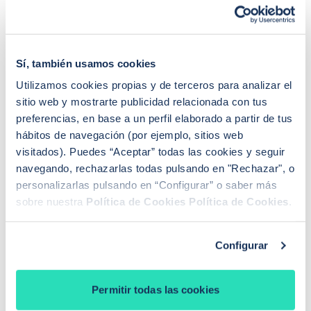
Sandra Escudero Ruiz
¿Buscas hipoteca?
Sí, también usamos cookies
Te ayudo a conseguir las mejores condiciones para
Utilizamos cookies propias y de terceros para analizar el
ti
sitio web y mostrarte publicidad relacionada con tus
preferencias, en base a un perfil elaborado a partir de tus
Llamadme
hábitos de navegación (por ejemplo, sitios web
visitados). Puedes “Aceptar” todas las cookies y seguir
navegando, rechazarlas todas pulsando en "Rechazar", o
PREGUNTAS FRECUENTES
personalizarlas pulsando en “Configurar” o saber más
sobre nuestra
Política de Cookies
Política de Cookies
.
¿Cómo funciona iAhorro?
¿Dónde puedo contactar con iAhorro?
¿Se puede tener dos hipotecas?
Configurar
¿Se puede cambiar de banco teniendo una
hipoteca?
Si baja el euríbor, ¿baja la hipoteca?
¿Qué euríbor se aplica para revisar la hipoteca?
Permitir todas las cookies
¿De qué depende la tasación de una vivienda?