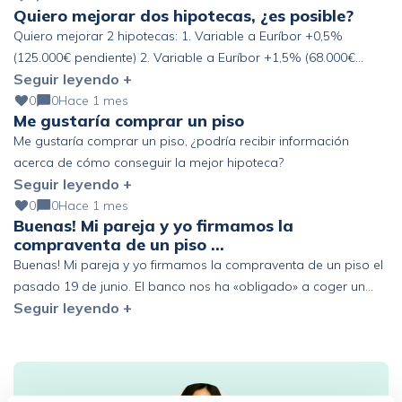
Quiero mejorar dos hipotecas, ¿es posible?
Quiero mejorar 2 hipotecas: 1. Variable a Euríbor +0,5%
(125.000€ pendiente) 2. Variable a Euríbor +1,5% (68.000€
Seguir leyendo +
pendiente) Altos ingresos y ahorro, pero fuera de España. ¿Se
podría mejorar?
0
0
Hace 1 mes
Me gustaría comprar un piso
Me gustaría comprar un piso, ¿podría recibir información
acerca de cómo conseguir la mejor hipoteca?
Seguir leyendo +
0
0
Hace 1 mes
Buenas! Mi pareja y yo firmamos la
compraventa de un piso …
Buenas! Mi pareja y yo firmamos la compraventa de un piso el
pasado 19 de junio. El banco nos ha «obligado» a coger un
Seguir leyendo +
seguro de vida de prima única de 6 años y estamos pensando
en acogernos al derecho de desistimiento antes de los 30 días.
Que represalias podríamos tener en el futuro con […]