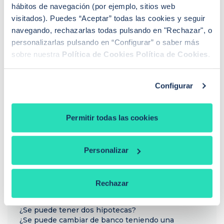
en acogernos al derecho de desistimiento antes de los 30 días.
hábitos de navegación (por ejemplo, sitios web
Que represalias podríamos tener en el futuro con […]
visitados). Puedes “Aceptar” todas las cookies y seguir
navegando, rechazarlas todas pulsando en "Rechazar", o
personalizarlas pulsando en “Configurar” o saber más
sobre nuestra
Política de Cookies
Política de Cookies
.
Sandra Escudero Ruiz
Configurar
¿Buscas hipoteca?
Te ayudo a conseguir las mejores condiciones para
ti
Permitir todas las cookies
Llamadme
Personalizar
PREGUNTAS FRECUENTES
Rechazar
¿Cómo funciona iAhorro?
¿Dónde puedo contactar con iAhorro?
¿Se puede tener dos hipotecas?
¿Se puede cambiar de banco teniendo una