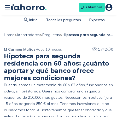
¿Hablamos?
Inicio
Todas las preguntas
Expertos
>
>
>
Hipoteca para segunda residencia con 60 años: ¿cuánto aportar y qué banco ofrece mejores condiciones?
Home
iAhorradores
Preguntas
M Carmen Muñoz
Hace 10 meses
1.742
0
Hipoteca para segunda
residencia con 60 años: ¿cuánto
aportar y qué banco ofrece
mejores condiciones?
Buenas, somos un matrimonio de 60 y 62 años, funcionarios en
activo, sin préstamos. Queremos comprar una segunda
residencia de 210.000 más gastos. Necesitamos hipoteca fija a
15 años pagando 850 € al mes. Tenemos inversiones que no
quisiéramos tocar. ¿Cuánto tenemos que tener ahorrado y qué
entidad ofrecería mejores condiciones para hipoteca fija, por