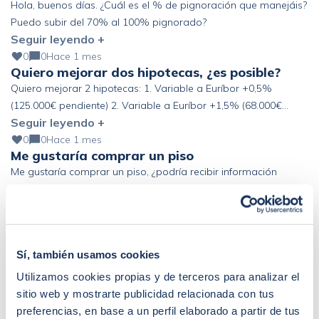
Hola, buenos días. ¿Cuál es el % de pignoración que manejáis?
Puedo subir del 70% al 100% pignorado?
Seguir leyendo +
0
0
Hace 1 mes
Quiero mejorar dos hipotecas, ¿es posible?
Quiero mejorar 2 hipotecas: 1. Variable a Euríbor +0,5%
(125.000€ pendiente) 2. Variable a Euríbor +1,5% (68.000€
Seguir leyendo +
pendiente) Altos ingresos y ahorro, pero fuera de España. ¿Se
podría mejorar?
0
0
Hace 1 mes
Me gustaría comprar un piso
Me gustaría comprar un piso, ¿podría recibir información
acerca de cómo conseguir la mejor hipoteca?
Seguir leyendo +
0
0
Hace 1 mes
Buenas! Mi pareja y yo firmamos la
compraventa de un piso …
Sí, también usamos cookies
Buenas! Mi pareja y yo firmamos la compraventa de un piso el
Utilizamos cookies propias y de terceros para analizar el
pasado 19 de junio. El banco nos ha «obligado» a coger un
sitio web y mostrarte publicidad relacionada con tus
Seguir leyendo +
seguro de vida de prima única de 6 años y estamos pensando
preferencias, en base a un perfil elaborado a partir de tus