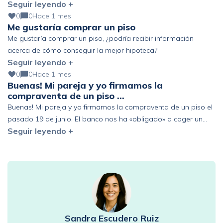
Seguir leyendo +
pendiente) Altos ingresos y ahorro, pero fuera de España. ¿Se
podría mejorar?
0
0
Hace 1 mes
Me gustaría comprar un piso
Me gustaría comprar un piso, ¿podría recibir información
acerca de cómo conseguir la mejor hipoteca?
Seguir leyendo +
0
0
Hace 1 mes
Buenas! Mi pareja y yo firmamos la
compraventa de un piso …
Buenas! Mi pareja y yo firmamos la compraventa de un piso el
pasado 19 de junio. El banco nos ha «obligado» a coger un
Seguir leyendo +
seguro de vida de prima única de 6 años y estamos pensando
en acogernos al derecho de desistimiento antes de los 30 días.
Que represalias podríamos tener en el futuro con […]
Sandra Escudero Ruiz