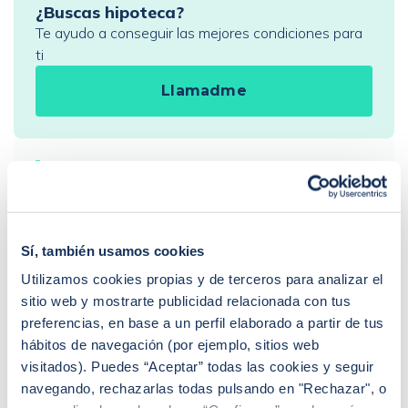
¿Buscas hipoteca?
Te ayudo a conseguir las mejores condiciones para
ti
Llamadme
PREGUNTAS FRECUENTES
¿Cómo funciona iAhorro?
¿Dónde puedo contactar con iAhorro?
¿Se puede tener dos hipotecas?
Sí, también usamos cookies
¿Se puede cambiar de banco teniendo una
hipoteca?
Utilizamos cookies propias y de terceros para analizar el
Si baja el euríbor, ¿baja la hipoteca?
sitio web y mostrarte publicidad relacionada con tus
¿Qué euríbor se aplica para revisar la hipoteca?
preferencias, en base a un perfil elaborado a partir de tus
¿De qué depende la tasación de una vivienda?
¿Qué es la extinción de condominio con
hábitos de navegación (por ejemplo, sitios web
compensación económica?
visitados). Puedes “Aceptar” todas las cookies y seguir
navegando, rechazarlas todas pulsando en "Rechazar", o