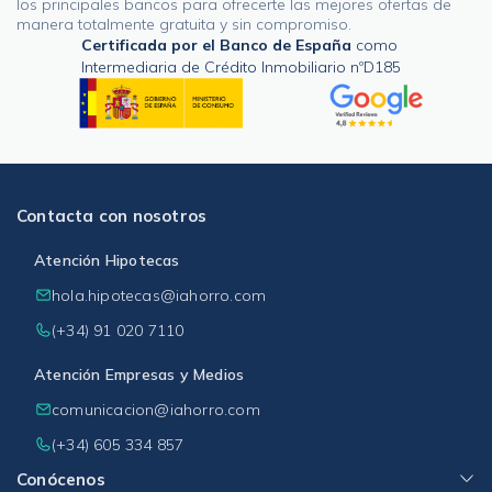
los principales bancos para ofrecerte las mejores ofertas de
manera totalmente gratuita y sin compromiso.
Certificada por el Banco de España
como
Intermediaria de Crédito Inmobiliario nºD185
Contacta con nosotros
Atención Hipotecas
hola.hipotecas@iahorro.com
(+34) 91 020 7110
Atención Empresas y Medios
comunicacion@iahorro.com
(+34) 605 334 857
Conócenos