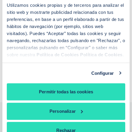
Utilizamos cookies propias y de terceros para analizar el
sitio web y mostrarte publicidad relacionada con tus
PREGUNTAS FRECUENTES
preferencias, en base a un perfil elaborado a partir de tus
¿Cómo funciona iAhorro?
hábitos de navegación (por ejemplo, sitios web
¿Dónde puedo contactar con iAhorro?
visitados). Puedes “Aceptar” todas las cookies y seguir
¿Se puede tener dos hipotecas?
navegando, rechazarlas todas pulsando en "Rechazar", o
¿Se puede cambiar de banco teniendo una
personalizarlas pulsando en “Configurar” o saber más
hipoteca?
Si baja el euríbor, ¿baja la hipoteca?
sobre nuestra
Política de Cookies
Política de Cookies
.
¿Qué euríbor se aplica para revisar la hipoteca?
¿De qué depende la tasación de una vivienda?
¿Qué es la extinción de condominio con
Configurar
compensación económica?
Permitir todas las cookies
Personalizar
¿Necesitas la ayuda de un
Rechazar