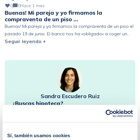
0
0
Hace 1 mes
Buenas! Mi pareja y yo firmamos la
compraventa de un piso …
Buenas! Mi pareja y yo firmamos la compraventa de un piso el
pasado 19 de junio. El banco nos ha «obligado» a coger un
Seguir leyendo +
seguro de vida de prima única de 6 años y estamos pensando
en acogernos al derecho de desistimiento antes de los 30 días.
Que represalias podríamos tener en el futuro con […]
Sandra Escudero Ruiz
¿Buscas hipoteca?
Te ayudo a conseguir las mejores condiciones para
ti
Llamadme
Sí, también usamos cookies