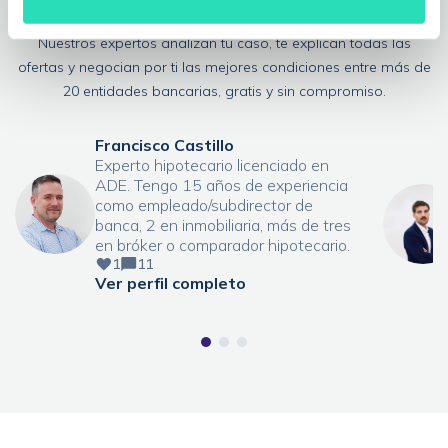
experto?
Nuestros expertos analizan tu caso, te explican todas las
ofertas y negocian por ti las mejores condiciones entre más de
20 entidades bancarias, gratis y sin compromiso.
Francisco Castillo
Experto hipotecario licenciado en
ADE. Tengo 15 años de experiencia
como empleado/subdirector de
banca, 2 en inmobiliaria, más de tres
en bróker o comparador hipotecario.
1
11
Ver perfil completo