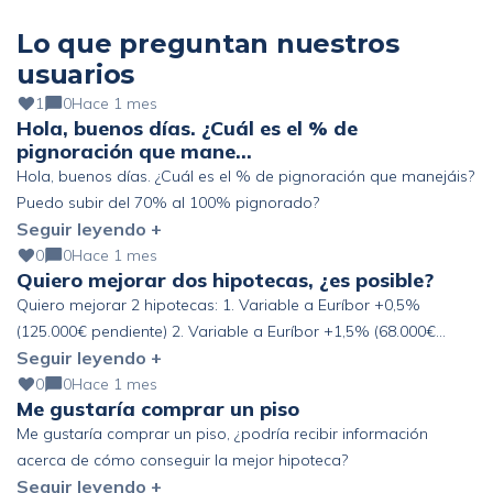
Lo que preguntan nuestros
usuarios
1
0
Hace 1 mes
Hola, buenos días. ¿Cuál es el % de
pignoración que mane…
Hola, buenos días. ¿Cuál es el % de pignoración que manejáis?
Puedo subir del 70% al 100% pignorado?
Seguir leyendo +
0
0
Hace 1 mes
Quiero mejorar dos hipotecas, ¿es posible?
Quiero mejorar 2 hipotecas: 1. Variable a Euríbor +0,5%
(125.000€ pendiente) 2. Variable a Euríbor +1,5% (68.000€
Seguir leyendo +
pendiente) Altos ingresos y ahorro, pero fuera de España. ¿Se
podría mejorar?
0
0
Hace 1 mes
Me gustaría comprar un piso
Me gustaría comprar un piso, ¿podría recibir información
acerca de cómo conseguir la mejor hipoteca?
Seguir leyendo +