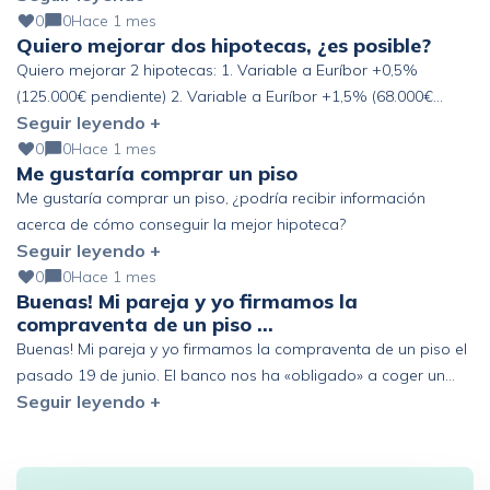
0
0
Hace 1 mes
Quiero mejorar dos hipotecas, ¿es posible?
Quiero mejorar 2 hipotecas: 1. Variable a Euríbor +0,5%
(125.000€ pendiente) 2. Variable a Euríbor +1,5% (68.000€
Seguir leyendo +
pendiente) Altos ingresos y ahorro, pero fuera de España. ¿Se
podría mejorar?
0
0
Hace 1 mes
Me gustaría comprar un piso
Me gustaría comprar un piso, ¿podría recibir información
acerca de cómo conseguir la mejor hipoteca?
Seguir leyendo +
0
0
Hace 1 mes
Buenas! Mi pareja y yo firmamos la
compraventa de un piso …
Buenas! Mi pareja y yo firmamos la compraventa de un piso el
pasado 19 de junio. El banco nos ha «obligado» a coger un
Seguir leyendo +
seguro de vida de prima única de 6 años y estamos pensando
en acogernos al derecho de desistimiento antes de los 30 días.
Que represalias podríamos tener en el futuro con […]