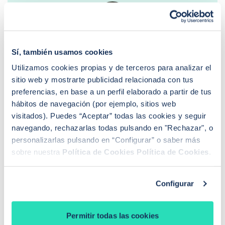
Sandra Escudero Ruiz
Sí, también usamos cookies
¿Buscas hipoteca?
Utilizamos cookies propias y de terceros para analizar el
Te ayudo a conseguir las mejores condiciones para
sitio web y mostrarte publicidad relacionada con tus
ti
preferencias, en base a un perfil elaborado a partir de tus
Llamadme
hábitos de navegación (por ejemplo, sitios web
visitados). Puedes “Aceptar” todas las cookies y seguir
navegando, rechazarlas todas pulsando en "Rechazar", o
personalizarlas pulsando en “Configurar” o saber más
PREGUNTAS FRECUENTES
sobre nuestra
Política de Cookies
Política de Cookies
.
¿Cómo funciona iAhorro?
¿Dónde puedo contactar con iAhorro?
¿Se puede tener dos hipotecas?
Configurar
¿Se puede cambiar de banco teniendo una
hipoteca?
Si baja el euríbor, ¿baja la hipoteca?
Permitir todas las cookies
¿Qué euríbor se aplica para revisar la hipoteca?