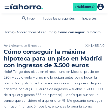
¿Hablamos?
Inicio
Todas las preguntas
Expertos
>
>
>
Cómo conseguir la máxima hipoteca para un piso en Madrid con ingresos de 3.500 euros
Home
iAhorradores
Preguntas
Anónimo
Hace 9 meses
1.485
0
Cómo conseguir la máxima
hipoteca para un piso en Madrid
con ingresos de 3.500 euros
Hola! Tengo dos pisos en el radar: uno en Madrid, precio de
290k y voy a verlo y si no me lo quitan antes voy a hacer la
oferta. Me gustaría saber si en mis condiciones puedo llegar a
hacerme con él (3.500 euros de ingresos = sueldo 2.500 + 1.000
de alquiler y gastos 535 de hipoteca). Habría que buscar un
banco que considere el alquiler o un %. Me gustaría conseguir
la mayor financiación posible, entonces lo pediría como