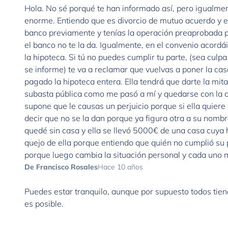
Hola. No sé porqué te han informado así, pero igualme
enorme. Entiendo que es divorcio de mutuo acuerdo y es
banco previamente y tenías la operación preaprobada pe
el banco no te la da. Igualmente, en el convenio acordái
la hipoteca. Si tú no puedes cumplir tu parte, (sea cul
se informe) te va a reclamar que vuelvas a poner la ca
pagado la hipoteca entera. Ella tendrá que darte la mi
subasta pública como me pasó a mí y quedarse con la di
supone que le causas un perjuicio porque si ella quier
decir que no se la dan porque ya figura otra a su nombr
quedé sin casa y ella se llevó 5000€ de una casa cuy
quejo de ella porque entiendo que quién no cumplió su
porque luego cambia la situación personal y cada uno 
De Francisco Rosales
Hace 10 años
Puedes estar tranquilo, aunque por supuesto todos tie
es posible.