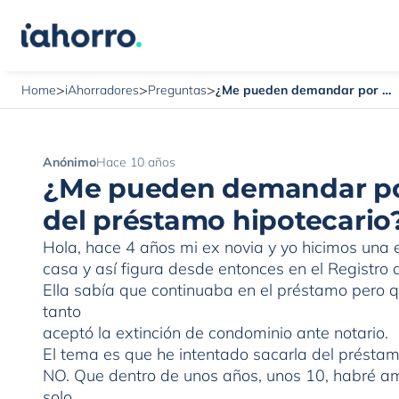
>
>
>
¿Me pueden demandar por no quitar a mi ex pareja del préstamo hipotecario?
Home
iAhorradores
Preguntas
Anónimo
Hace 10 años
¿Me pueden demandar por 
del préstamo hipotecario
Hola, hace 4 años mi ex novia y yo hicimos una 
casa y así figura desde entonces en el Registro 
Ella sabía que continuaba en el préstamo pero q
tanto
aceptó la extinción de condominio ante notario.
El tema es que he intentado sacarla del présta
NO. Que dentro de unos años, unos 10, habré a
solo.