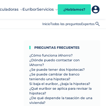
culadoras
Euríbor
Servicios
¿Hablamos?
Inicio
Todas las preguntas
Expertos
PREGUNTAS FRECUENTES
¿Cómo funciona iAhorro?
¿Dónde puedo contactar con
iAhorro?
¿Se puede tener dos hipotecas?
¿Se puede cambiar de banco
teniendo una hipoteca?
Si baja el euríbor, ¿baja la hipoteca?
¿Qué euríbor se aplica para revisar la
hipoteca?
¿De qué depende la tasación de una
vivienda?