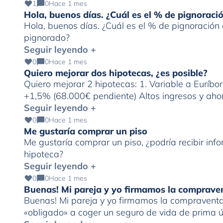
1
0
Hace 1 mes
Hola, buenos días. ¿Cuál es el % de pignorac
Hola, buenos días. ¿Cuál es el % de pignoració
pignorado?
Seguir leyendo +
0
0
Hace 1 mes
Quiero mejorar dos hipotecas, ¿es posible?
Quiero mejorar 2 hipotecas: 1. Variable a Euríbo
+1,5% (68.000€ pendiente) Altos ingresos y ahor
Seguir leyendo +
0
0
Hace 1 mes
Me gustaría comprar un piso
Me gustaría comprar un piso, ¿podría recibir in
hipoteca?
Seguir leyendo +
0
0
Hace 1 mes
Buenas! Mi pareja y yo firmamos la comprave
Buenas! Mi pareja y yo firmamos la compraventa 
«obligado» a coger un seguro de vida de prima