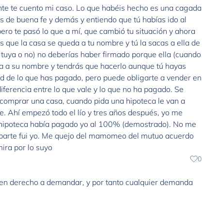
nte te cuento mi caso. Lo que habéis hecho es una cagada
 de buena fe y demás y entiendo que tú habías ido al
ro te pasó lo que a mí, que cambió tu situación y ahora
s que la casa se queda a tu nombre y tú la sacas a ella de
pa tuya o no) no deberías haber firmado porque ella (cuando
sa a su nombre y tendrás que hacerlo aunque tú hayas
tad de lo que has pagado, pero puede obligarte a vender en
ferencia entre lo que vale y lo que no ha pagado. Se
e comprar una casa, cuando pida una hipoteca le van a
e. Ahí empezó todo el lío y tres años después, yo me
a hipoteca había pagado yo al 100% (demostrado). No me
 parte fui yo. Me quejo del mamomeo del mutuo acuerdo
mira por lo suyo
0
nen derecho a demandar, y por tanto cualquier demanda