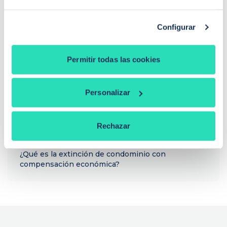
Llamadme
Configurar
PREGUNTAS FRECUENTES
Permitir todas las cookies
¿Cómo funciona iAhorro?
¿Dónde puedo contactar con iAhorro?
Personalizar
¿Se puede tener dos hipotecas?
¿Se puede cambiar de banco teniendo una
hipoteca?
Si baja el euríbor, ¿baja la hipoteca?
Rechazar
¿Qué euríbor se aplica para revisar la hipoteca?
¿De qué depende la tasación de una vivienda?
¿Qué es la extinción de condominio con
compensación económica?