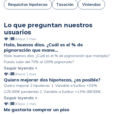
Requisitos hipotecas
Tasación
Viviendas
Lo que preguntan nuestros
usuarios
1
0
Hace 1 mes
Hola, buenos días. ¿Cuál es el % de
pignoración que mane…
Hola, buenos días. ¿Cuál es el % de pignoración que manejáis?
Puedo subir del 70% al 100% pignorado?
Seguir leyendo +
0
0
Hace 1 mes
Quiero mejorar dos hipotecas, ¿es posible?
Quiero mejorar 2 hipotecas: 1. Variable a Euríbor +0,5%
(125.000€ pendiente) 2. Variable a Euríbor +1,5% (68.000€
Seguir leyendo +
pendiente) Altos ingresos y ahorro, pero fuera de España. ¿Se
podría mejorar?
0
0
Hace 1 mes
Me gustaría comprar un piso