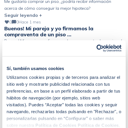
Me gustaría comprar un piso, ¿podría recibir información
acerca de cómo conseguir la mejor hipoteca?
Seguir leyendo +
0
0
Hace 1 mes
Buenas! Mi pareja y yo firmamos la
compraventa de un piso …
Buenas! Mi pareja y yo firmamos la compraventa de un piso el
pasado 19 de junio. El banco nos ha «obligado» a coger un
Seguir leyendo +
seguro de vida de prima única de 6 años y estamos pensando
en acogernos al derecho de desistimiento antes de los 30 días.
Que represalias podríamos tener en el futuro con […]
Sí, también usamos cookies
Utilizamos cookies propias y de terceros para analizar el
sitio web y mostrarte publicidad relacionada con tus
preferencias, en base a un perfil elaborado a partir de tus
hábitos de navegación (por ejemplo, sitios web
Sandra Escudero Ruiz
visitados). Puedes “Aceptar” todas las cookies y seguir
¿Buscas hipoteca?
navegando, rechazarlas todas pulsando en "Rechazar", o
Te ayudo a conseguir las mejores condiciones para
personalizarlas pulsando en “Configurar” o saber más
ti
sobre nuestra
Política de Cookies
Política de Cookies
.