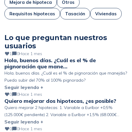
Mejora de hipoteca
Otros
Requisitos hipotecas
Tasación
Viviendas
Lo que preguntan nuestros
usuarios
1
0
Hace 1 mes
Hola, buenos días. ¿Cuál es el % de
pignoración que mane…
Hola, buenos días. ¿Cuál es el % de pignoración que manejáis?
Puedo subir del 70% al 100% pignorado?
Seguir leyendo +
0
0
Hace 1 mes
Quiero mejorar dos hipotecas, ¿es posible?
Quiero mejorar 2 hipotecas: 1. Variable a Euríbor +0,5%
(125.000€ pendiente) 2. Variable a Euríbor +1,5% (68.000€
Seguir leyendo +
pendiente) Altos ingresos y ahorro, pero fuera de España. ¿Se
podría mejorar?
0
0
Hace 1 mes