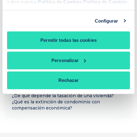
sobre nuestra
Política de Cookies
Política de Cookies
.
ti
Llamadme
Configurar
Permitir todas las cookies
PREGUNTAS FRECUENTES
¿Cómo funciona iAhorro?
¿Dónde puedo contactar con iAhorro?
Personalizar
¿Se puede tener dos hipotecas?
¿Se puede cambiar de banco teniendo una
hipoteca?
Rechazar
Si baja el euríbor, ¿baja la hipoteca?
¿Qué euríbor se aplica para revisar la hipoteca?
¿De qué depende la tasación de una vivienda?
¿Qué es la extinción de condominio con
compensación económica?