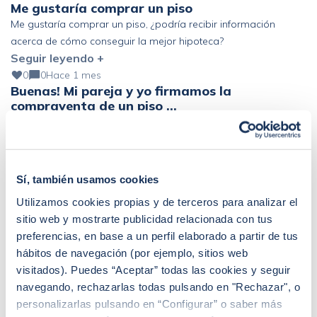
Me gustaría comprar un piso
Me gustaría comprar un piso, ¿podría recibir información
acerca de cómo conseguir la mejor hipoteca?
Seguir leyendo +
0
0
Hace 1 mes
Buenas! Mi pareja y yo firmamos la
compraventa de un piso …
Buenas! Mi pareja y yo firmamos la compraventa de un piso el
pasado 19 de junio. El banco nos ha «obligado» a coger un
Seguir leyendo +
seguro de vida de prima única de 6 años y estamos pensando
en acogernos al derecho de desistimiento antes de los 30 días.
Sí, también usamos cookies
Que represalias podríamos tener en el futuro con […]
Utilizamos cookies propias y de terceros para analizar el
sitio web y mostrarte publicidad relacionada con tus
preferencias, en base a un perfil elaborado a partir de tus
hábitos de navegación (por ejemplo, sitios web
visitados). Puedes “Aceptar” todas las cookies y seguir
Sandra Escudero Ruiz
navegando, rechazarlas todas pulsando en "Rechazar", o
¿Buscas hipoteca?
personalizarlas pulsando en “Configurar” o saber más
Te ayudo a conseguir las mejores condiciones para