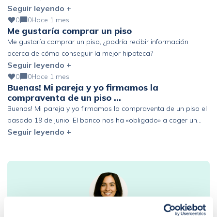
Seguir leyendo +
pendiente) Altos ingresos y ahorro, pero fuera de España. ¿Se
podría mejorar?
0
0
Hace 1 mes
Me gustaría comprar un piso
Me gustaría comprar un piso, ¿podría recibir información
acerca de cómo conseguir la mejor hipoteca?
Seguir leyendo +
0
0
Hace 1 mes
Buenas! Mi pareja y yo firmamos la
compraventa de un piso …
Buenas! Mi pareja y yo firmamos la compraventa de un piso el
pasado 19 de junio. El banco nos ha «obligado» a coger un
Seguir leyendo +
seguro de vida de prima única de 6 años y estamos pensando
en acogernos al derecho de desistimiento antes de los 30 días.
Que represalias podríamos tener en el futuro con […]
Sandra Escudero Ruiz