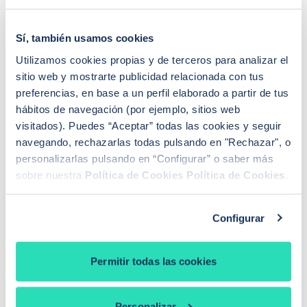
¿Buscas hipoteca?
Te ayudo a conseguir las mejores condiciones para
Sí, también usamos cookies
ti
Utilizamos cookies propias y de terceros para analizar el
Llamadme
sitio web y mostrarte publicidad relacionada con tus
preferencias, en base a un perfil elaborado a partir de tus
hábitos de navegación (por ejemplo, sitios web
visitados). Puedes “Aceptar” todas las cookies y seguir
PREGUNTAS FRECUENTES
navegando, rechazarlas todas pulsando en "Rechazar", o
¿Cómo funciona iAhorro?
personalizarlas pulsando en “Configurar” o saber más
¿Dónde puedo contactar con iAhorro?
sobre nuestra
Política de Cookies
Política de Cookies
.
¿Se puede tener dos hipotecas?
¿Se puede cambiar de banco teniendo una
hipoteca?
Configurar
Si baja el euríbor, ¿baja la hipoteca?
¿Qué euríbor se aplica para revisar la hipoteca?
¿De qué depende la tasación de una vivienda?
Permitir todas las cookies
¿Qué es la extinción de condominio con
compensación económica?
Personalizar