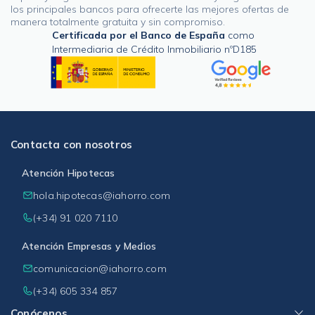
los principales bancos para ofrecerte las mejores ofertas de
manera totalmente gratuita y sin compromiso.
Certificada por el Banco de España
como
Intermediaria de Crédito Inmobiliario nºD185
Contacta con nosotros
Atención Hipotecas
hola.hipotecas@iahorro.com
(+34) 91 020 7110
Atención Empresas y Medios
comunicacion@iahorro.com
(+34) 605 334 857
Conócenos