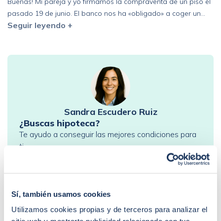
Buenas! Mi pareja y yo firmamos la compraventa de un piso el
pasado 19 de junio. El banco nos ha «obligado» a coger un
Seguir leyendo +
seguro de vida de prima única de 6 años y estamos pensando
en acogernos al derecho de desistimiento antes de los 30 días.
Que represalias podríamos tener en el futuro con […]
Sandra Escudero Ruiz
¿Buscas hipoteca?
Te ayudo a conseguir las mejores condiciones para
ti
Llamadme
Sí, también usamos cookies
PREGUNTAS FRECUENTES
Utilizamos cookies propias y de terceros para analizar el