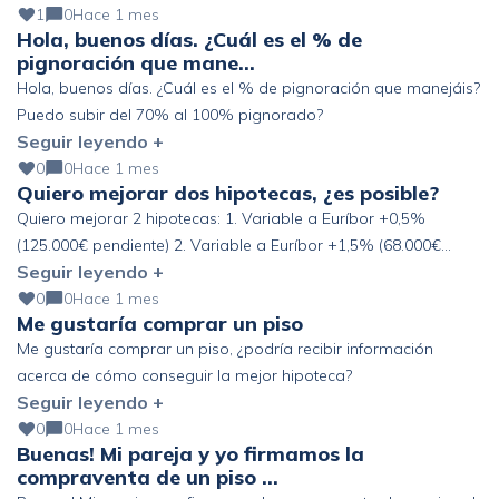
1
0
Hace 1 mes
Hola, buenos días. ¿Cuál es el % de
pignoración que mane…
Hola, buenos días. ¿Cuál es el % de pignoración que manejáis?
Puedo subir del 70% al 100% pignorado?
Seguir leyendo +
0
0
Hace 1 mes
Quiero mejorar dos hipotecas, ¿es posible?
Quiero mejorar 2 hipotecas: 1. Variable a Euríbor +0,5%
(125.000€ pendiente) 2. Variable a Euríbor +1,5% (68.000€
Seguir leyendo +
pendiente) Altos ingresos y ahorro, pero fuera de España. ¿Se
podría mejorar?
0
0
Hace 1 mes
Me gustaría comprar un piso
Me gustaría comprar un piso, ¿podría recibir información
acerca de cómo conseguir la mejor hipoteca?
Seguir leyendo +
0
0
Hace 1 mes
Buenas! Mi pareja y yo firmamos la
compraventa de un piso …