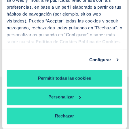
sitio web y mostrarte publicidad relacionada con tus
¿Cómo funciona iAhorro?
¿Dónde puedo contactar con iAhorro?
preferencias, en base a un perfil elaborado a partir de tus
¿Se puede tener dos hipotecas?
hábitos de navegación (por ejemplo, sitios web
¿Se puede cambiar de banco teniendo una
visitados). Puedes “Aceptar” todas las cookies y seguir
hipoteca?
navegando, rechazarlas todas pulsando en "Rechazar", o
Si baja el euríbor, ¿baja la hipoteca?
personalizarlas pulsando en “Configurar” o saber más
¿Qué euríbor se aplica para revisar la hipoteca?
¿De qué depende la tasación de una vivienda?
sobre nuestra
Política de Cookies
Política de Cookies
.
¿Qué es la extinción de condominio con
compensación económica?
Configurar
Permitir todas las cookies
¿Necesitas la ayuda de un
Personalizar
experto?
Rechazar
Nuestros expertos analizan tu caso, te explican todas las
ofertas y negocian por ti las mejores condiciones entre más de