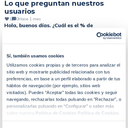
Lo que preguntan nuestros
usuarios
1
0
Hace 1 mes
Hola, buenos días. ¿Cuál es el % de
pignoración que mane…
Hola, buenos días. ¿Cuál es el % de pignoración que manejáis?
Puedo subir del 70% al 100% pignorado?
Seguir leyendo +
Sí, también usamos cookies
0
0
Hace 1 mes
Quiero mejorar dos hipotecas, ¿es posible?
Utilizamos cookies propias y de terceros para analizar el
Quiero mejorar 2 hipotecas: 1. Variable a Euríbor +0,5%
sitio web y mostrarte publicidad relacionada con tus
(125.000€ pendiente) 2. Variable a Euríbor +1,5% (68.000€
preferencias, en base a un perfil elaborado a partir de tus
Seguir leyendo +
pendiente) Altos ingresos y ahorro, pero fuera de España. ¿Se
hábitos de navegación (por ejemplo, sitios web
podría mejorar?
0
0
Hace 1 mes
visitados). Puedes “Aceptar” todas las cookies y seguir
Me gustaría comprar un piso
navegando, rechazarlas todas pulsando en "Rechazar", o
Me gustaría comprar un piso, ¿podría recibir información
personalizarlas pulsando en “Configurar” o saber más
acerca de cómo conseguir la mejor hipoteca?
sobre nuestra
Política de Cookies
Política de Cookies
.
Seguir leyendo +
0
0
Hace 1 mes