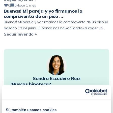
0
0
Hace 1 mes
Buenas! Mi pareja y yo firmamos la
compraventa de un piso …
Buenas! Mi pareja y yo firmamos la compraventa de un piso el
pasado 19 de junio. El banco nos ha «obligado» a coger un
Seguir leyendo +
seguro de vida de prima única de 6 años y estamos pensando
en acogernos al derecho de desistimiento antes de los 30 días.
Que represalias podríamos tener en el futuro con […]
Sandra Escudero Ruiz
¿Buscas hipoteca?
Te ayudo a conseguir las mejores condiciones para
ti
Llamadme
Sí, también usamos cookies