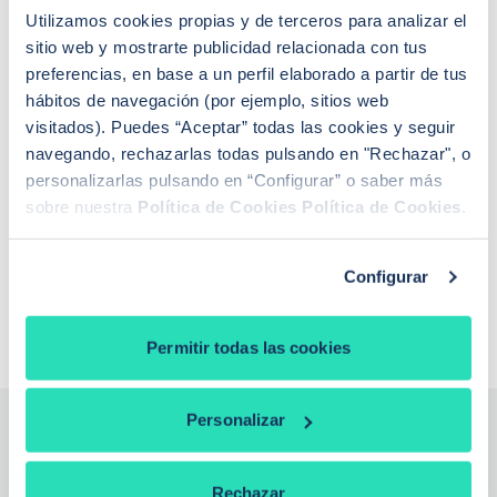
Utilizamos cookies propias y de terceros para analizar el
sitio web y mostrarte publicidad relacionada con tus
PREGUNTAS FRECUENTES
preferencias, en base a un perfil elaborado a partir de tus
¿Cómo funciona iAhorro?
hábitos de navegación (por ejemplo, sitios web
¿Dónde puedo contactar con iAhorro?
visitados). Puedes “Aceptar” todas las cookies y seguir
¿Se puede tener dos hipotecas?
navegando, rechazarlas todas pulsando en "Rechazar", o
¿Se puede cambiar de banco teniendo una
personalizarlas pulsando en “Configurar” o saber más
hipoteca?
sobre nuestra
Política de Cookies
Política de Cookies
.
Si baja el euríbor, ¿baja la hipoteca?
¿Qué euríbor se aplica para revisar la hipoteca?
¿De qué depende la tasación de una vivienda?
¿Qué es la extinción de condominio con
Configurar
compensación económica?
Permitir todas las cookies
Personalizar
¿Necesitas la ayuda de un
Rechazar