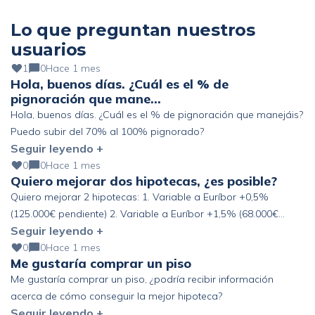
Lo que preguntan nuestros
usuarios
1
0
Hace 1 mes
Hola, buenos días. ¿Cuál es el % de
pignoración que mane…
Hola, buenos días. ¿Cuál es el % de pignoración que manejáis?
Puedo subir del 70% al 100% pignorado?
Seguir leyendo +
0
0
Hace 1 mes
Quiero mejorar dos hipotecas, ¿es posible?
Quiero mejorar 2 hipotecas: 1. Variable a Euríbor +0,5%
(125.000€ pendiente) 2. Variable a Euríbor +1,5% (68.000€
Seguir leyendo +
pendiente) Altos ingresos y ahorro, pero fuera de España. ¿Se
podría mejorar?
0
0
Hace 1 mes
Me gustaría comprar un piso
Me gustaría comprar un piso, ¿podría recibir información
acerca de cómo conseguir la mejor hipoteca?
Seguir leyendo +