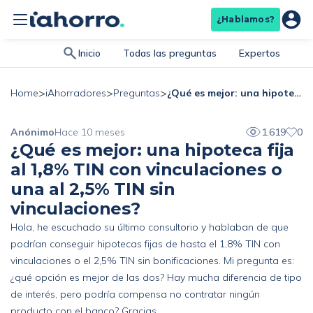
¿Hablamos?
Inicio
Todas las preguntas
Expertos
>
>
>
¿Qué es mejor: una hipoteca fija al 1,8% TIN con vinculaciones o una al 2,5% TIN sin vinculaciones?
Home
iAhorradores
Preguntas
Anónimo
Hace 10 meses
1.619
0
¿Qué es mejor: una hipoteca fija
al 1,8% TIN con vinculaciones o
una al 2,5% TIN sin
vinculaciones?
Hola, he escuchado su último consultorio y hablaban de que
podrían conseguir hipotecas fijas de hasta el 1,8% TIN con
vinculaciones o el 2,5% TIN sin bonificaciones. Mi pregunta es:
¿qué opción es mejor de las dos? Hay mucha diferencia de tipo
de interés, pero podría compensa no contratar ningún
producto con el banco? Gracias.