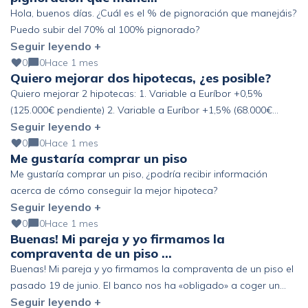
Hola, buenos días. ¿Cuál es el % de pignoración que manejáis?
Puedo subir del 70% al 100% pignorado?
Seguir leyendo +
0
0
Hace 1 mes
Quiero mejorar dos hipotecas, ¿es posible?
Quiero mejorar 2 hipotecas: 1. Variable a Euríbor +0,5%
(125.000€ pendiente) 2. Variable a Euríbor +1,5% (68.000€
Seguir leyendo +
pendiente) Altos ingresos y ahorro, pero fuera de España. ¿Se
podría mejorar?
0
0
Hace 1 mes
Me gustaría comprar un piso
Me gustaría comprar un piso, ¿podría recibir información
acerca de cómo conseguir la mejor hipoteca?
Seguir leyendo +
0
0
Hace 1 mes
Buenas! Mi pareja y yo firmamos la
compraventa de un piso …
Buenas! Mi pareja y yo firmamos la compraventa de un piso el
pasado 19 de junio. El banco nos ha «obligado» a coger un
Seguir leyendo +
seguro de vida de prima única de 6 años y estamos pensando