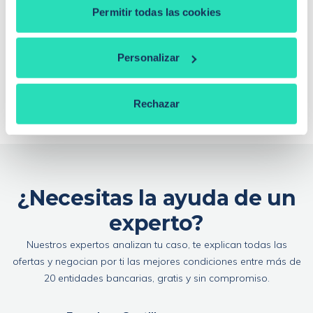
¿Se puede cambiar de banco teniendo una
Permitir todas las cookies
hipoteca?
Si baja el euríbor, ¿baja la hipoteca?
¿Qué euríbor se aplica para revisar la hipoteca?
Personalizar
¿De qué depende la tasación de una vivienda?
¿Qué es la extinción de condominio con
compensación económica?
Rechazar
¿Necesitas la ayuda de un
experto?
Nuestros expertos analizan tu caso, te explican todas las
ofertas y negocian por ti las mejores condiciones entre más de
20 entidades bancarias, gratis y sin compromiso.