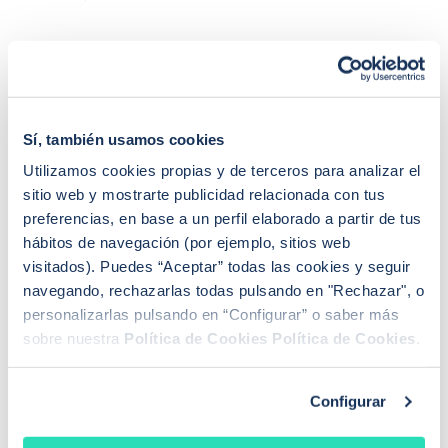
en acogernos al derecho de desistimiento antes de los 30 días.
Que represalias podríamos tener en el futuro con […]
Sí, también usamos cookies
Sandra Escudero Ruiz
Utilizamos cookies propias y de terceros para analizar el
¿Buscas hipoteca?
sitio web y mostrarte publicidad relacionada con tus
Te ayudo a conseguir las mejores condiciones para
preferencias, en base a un perfil elaborado a partir de tus
ti
hábitos de navegación (por ejemplo, sitios web
visitados). Puedes “Aceptar” todas las cookies y seguir
Llamadme
navegando, rechazarlas todas pulsando en "Rechazar", o
personalizarlas pulsando en “Configurar” o saber más
sobre nuestra
Política de Cookies
Política de Cookies
.
PREGUNTAS FRECUENTES
¿Cómo funciona iAhorro?
Configurar
¿Dónde puedo contactar con iAhorro?
¿Se puede tener dos hipotecas?