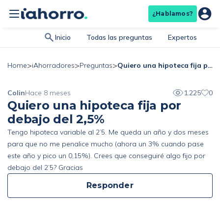
¿Hablamos?
Inicio
Todas las preguntas
Expertos
>
>
>
Quiero una hipoteca fija por debajo del 2,5%
Home
iAhorradores
Preguntas
Colin
Hace 8 meses
1.225
0
Quiero una hipoteca fija por
debajo del 2,5%
Tengo hipoteca variable al 2’5. Me queda un año y dos meses
para que no me penalice mucho (ahora un 3% cuando pase
este año y pico un 0,15%). Crees que conseguiré algo fijo por
debajo del 2’5? Gracias
Responder