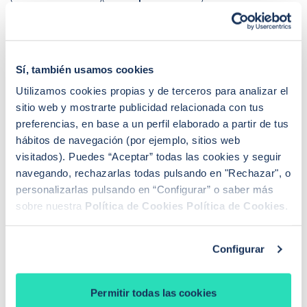
Euríbor y tipos de interés
Gastos e impuestos
Hipotecas fijas
Hipotecas mixtas
Sí, también usamos cookies
Hipotecas variables
Locales
Utilizamos cookies propias y de terceros para analizar el
Mejora de hipoteca
Otros
sitio web y mostrarte publicidad relacionada con tus
preferencias, en base a un perfil elaborado a partir de tus
Requisitos hipotecas
Tasación
Viviendas
hábitos de navegación (por ejemplo, sitios web
visitados). Puedes “Aceptar” todas las cookies y seguir
navegando, rechazarlas todas pulsando en "Rechazar", o
Lo que preguntan nuestros
personalizarlas pulsando en “Configurar” o saber más
usuarios
sobre nuestra
Política de Cookies
Política de Cookies
.
1
0
Hace 1 mes
Hola, buenos días. ¿Cuál es el % de
Configurar
pignoración que mane…
Hola, buenos días. ¿Cuál es el % de pignoración que manejáis?
Puedo subir del 70% al 100% pignorado?
Permitir todas las cookies
Seguir leyendo +