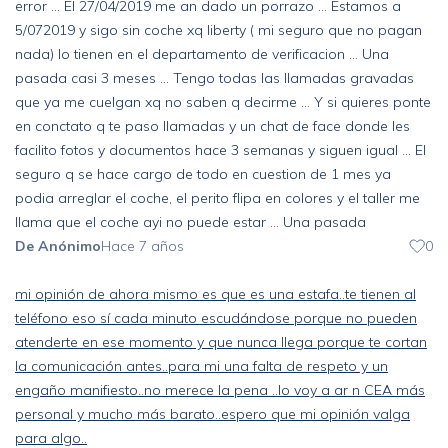
error ... El 27/04/2019 me an dado un porrazo ... Estamos a
5/072019 y sigo sin coche xq liberty ( mi seguro que no pagan
nada) lo tienen en el departamento de verificacion ... Una
pasada casi 3 meses ... Tengo todas las llamadas gravadas
que ya me cuelgan xq no saben q decirme ... Y si quieres ponte
en conctato q te paso llamadas y un chat de face donde les
facilito fotos y documentos hace 3 semanas y siguen igual ... El
seguro q se hace cargo de todo en cuestion de 1 mes ya
podia arreglar el coche, el perito flipa en colores y el taller me
llama que el coche ayi no puede estar ... Una pasada
De Anónimo
Hace 7 años
0
mi opinión de ahora mismo es que es una estafa..te tienen al
teléfono eso sí cada minuto escudándose porque no pueden
atenderte en ese momento y que nunca llega porque te cortan
la comunicación antes..para mi una falta de respeto y un
engaño manifiesto..no merece la pena ..lo voy a ar n CEA más
personal y mucho más barato..espero que mi opinión valga
para algo..