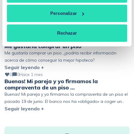
0
0
Hace 1 mes
Quiero mejorar dos hipotecas, ¿es posible?
Personalizar
Quiero mejorar 2 hipotecas: 1. Variable a Euríbor +0,5%
(125.000€ pendiente) 2. Variable a Euríbor +1,5% (68.000€
Seguir leyendo +
pendiente) Altos ingresos y ahorro, pero fuera de España. ¿Se
Rechazar
podría mejorar?
0
0
Hace 1 mes
Me gustaría comprar un piso
Me gustaría comprar un piso, ¿podría recibir información
acerca de cómo conseguir la mejor hipoteca?
Seguir leyendo +
0
0
Hace 1 mes
Buenas! Mi pareja y yo firmamos la
compraventa de un piso …
Buenas! Mi pareja y yo firmamos la compraventa de un piso el
pasado 19 de junio. El banco nos ha «obligado» a coger un
Seguir leyendo +
seguro de vida de prima única de 6 años y estamos pensando
en acogernos al derecho de desistimiento antes de los 30 días.
Que represalias podríamos tener en el futuro con […]