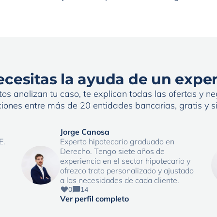
. Que represalias podríamos tener en el futuro con
cesitas la ayuda de un expe
os analizan tu caso, te explican todas las ofertas y neg
iones entre más de 20 entidades bancarias, gratis y 
Jorge Canosa
E.
Experto hipotecario graduado en
Derecho. Tengo siete años de
experiencia en el sector hipotecario y
ofrezco trato personalizado y ajustado
a las necesidades de cada cliente.
0
14
Ver perfil completo