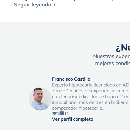
al derecho de desistimiento antes de los 30 días
Seguir leyendo +
[…]
¿Ne
Nuestros expert
mejores condic
Francisco Castillo
Experto hipotecario licenciado en AD
Tengo 15 años de experiencia como
empleado/subdirector de banca, 2 en
inmobiliaria, más de tres en bróker o
comparador hipotecario.
1
11
Ver perfil completo