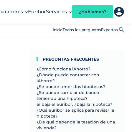
aradores
Euríbor
Servicios
¿Hablamos?
Inicio
Todas las preguntas
Expertos
PREGUNTAS FRECUENTES
¿Cómo funciona iAhorro?
¿Dónde puedo contactar con
iAhorro?
¿Se puede tener dos hipotecas?
¿Se puede cambiar de banco
teniendo una hipoteca?
Si baja el euríbor, ¿baja la hipoteca?
¿Qué euríbor se aplica para revisar la
hipoteca?
¿De qué depende la tasación de una
vivienda?