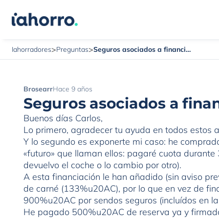
>
>
Seguros asociados a financiar coche nuevo
Iahorradores
Preguntas
Brosearr
Hace 9 años
Seguros asociados a fina
Buenos días Carlos,
Lo primero, agradecer tu ayuda en todos estos 
Y lo segundo es exponerte mi caso: he comprado
«futuro» que llaman ellos: pagaré cuota durant
devuelvo el coche o lo cambio por otro).
A esta financiación le han añadido (sin aviso pr
de carné (133%u20AC), por lo que en vez de f
900%u20AC por sendos seguros (incluídos en la 
He pagado 500%u20AC de reserva ya y firmado el