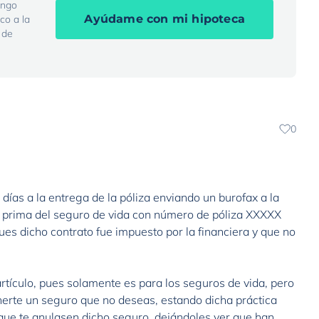
engo
Ayúdame con mi hipoteca
co a la
 de
0
días a la entrega de la póliza enviando un burofax a la
la prima del seguro de vida con número de póliza XXXXX
pues dicho contrato fue impuesto por la financiera y que no
artículo, pues solamente es para los seguros de vida, pero
nerte un seguro que no deseas, estando dicha práctica
 que te anulasen dicho seguro, dejándoles ver que han