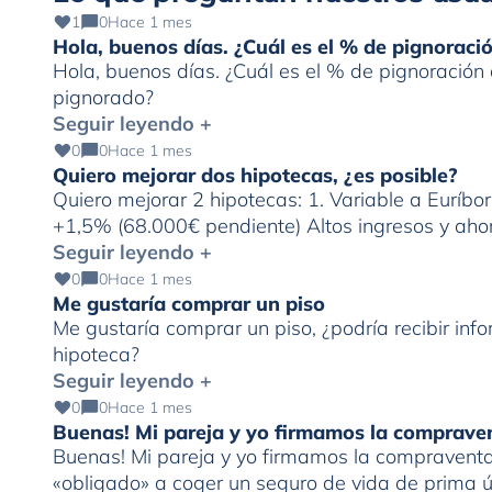
1
0
Hace 1 mes
Hola, buenos días. ¿Cuál es el % de pignorac
Hola, buenos días. ¿Cuál es el % de pignoració
pignorado?
Seguir leyendo +
0
0
Hace 1 mes
Quiero mejorar dos hipotecas, ¿es posible?
Quiero mejorar 2 hipotecas: 1. Variable a Euríbo
+1,5% (68.000€ pendiente) Altos ingresos y ahor
Seguir leyendo +
0
0
Hace 1 mes
Me gustaría comprar un piso
Me gustaría comprar un piso, ¿podría recibir in
hipoteca?
Seguir leyendo +
0
0
Hace 1 mes
Buenas! Mi pareja y yo firmamos la comprave
Buenas! Mi pareja y yo firmamos la compraventa 
«obligado» a coger un seguro de vida de prima