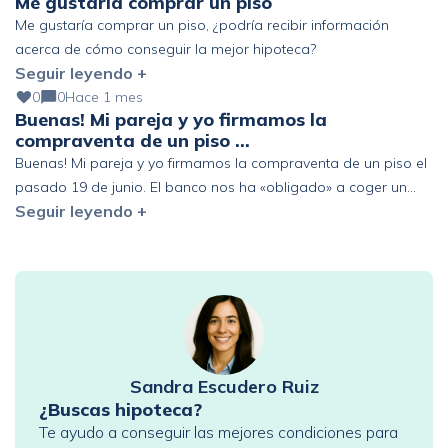
Me gustaría comprar un piso
Me gustaría comprar un piso, ¿podría recibir información
acerca de cómo conseguir la mejor hipoteca?
Seguir leyendo +
0
0
Hace 1 mes
Buenas! Mi pareja y yo firmamos la
compraventa de un piso …
Buenas! Mi pareja y yo firmamos la compraventa de un piso el
pasado 19 de junio. El banco nos ha «obligado» a coger un
Seguir leyendo +
seguro de vida de prima única de 6 años y estamos pensando
en acogernos al derecho de desistimiento antes de los 30 días.
Que represalias podríamos tener en el futuro con […]
Sandra Escudero Ruiz
¿Buscas hipoteca?
Te ayudo a conseguir las mejores condiciones para