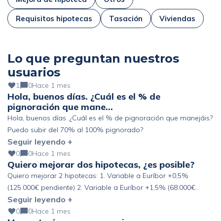
Requisitos hipotecas
Tasación
Viviendas
Lo que preguntan nuestros
usuarios
1
0
Hace 1 mes
Hola, buenos días. ¿Cuál es el % de
pignoración que mane…
Hola, buenos días. ¿Cuál es el % de pignoración que manejáis?
Puedo subir del 70% al 100% pignorado?
Seguir leyendo +
0
0
Hace 1 mes
Quiero mejorar dos hipotecas, ¿es posible?
Quiero mejorar 2 hipotecas: 1. Variable a Euríbor +0,5%
(125.000€ pendiente) 2. Variable a Euríbor +1,5% (68.000€
Seguir leyendo +
pendiente) Altos ingresos y ahorro, pero fuera de España. ¿Se
podría mejorar?
0
0
Hace 1 mes