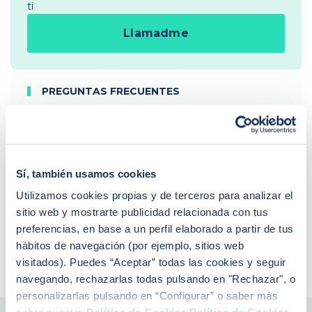
ti
Llamadme
PREGUNTAS FRECUENTES
¿Cómo funciona iAhorro?
¿Dónde puedo contactar con iAhorro?
¿Se puede tener dos hipotecas?
¿Se puede cambiar de banco teniendo una
hipoteca?
Sí, también usamos cookies
Si baja el euríbor, ¿baja la hipoteca?
Utilizamos cookies propias y de terceros para analizar el
¿Qué euríbor se aplica para revisar la hipoteca?
¿De qué depende la tasación de una vivienda?
sitio web y mostrarte publicidad relacionada con tus
¿Qué es la extinción de condominio con
preferencias, en base a un perfil elaborado a partir de tus
compensación económica?
hábitos de navegación (por ejemplo, sitios web
visitados). Puedes “Aceptar” todas las cookies y seguir
navegando, rechazarlas todas pulsando en "Rechazar", o
personalizarlas pulsando en “Configurar” o saber más