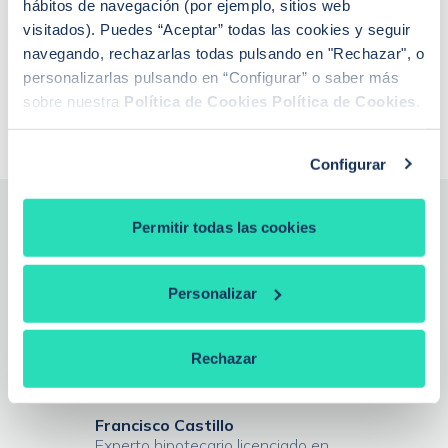
hábitos de navegación (por ejemplo, sitios web
Si baja el euríbor, ¿baja la hipoteca?
visitados). Puedes “Aceptar” todas las cookies y seguir
¿Qué euríbor se aplica para revisar la hipoteca?
navegando, rechazarlas todas pulsando en "Rechazar", o
¿De qué depende la tasación de una vivienda?
¿Qué es la extinción de condominio con
personalizarlas pulsando en “Configurar” o saber más
compensación económica?
sobre nuestra
Política de Cookies
Política de Cookies
.
Configurar
Permitir todas las cookies
¿Necesitas la ayuda de un
experto?
Personalizar
Nuestros expertos analizan tu caso, te explican todas las
ofertas y negocian por ti las mejores condiciones entre más de
Rechazar
20 entidades bancarias, gratis y sin compromiso.
Francisco Castillo
Experto hipotecario licenciado en