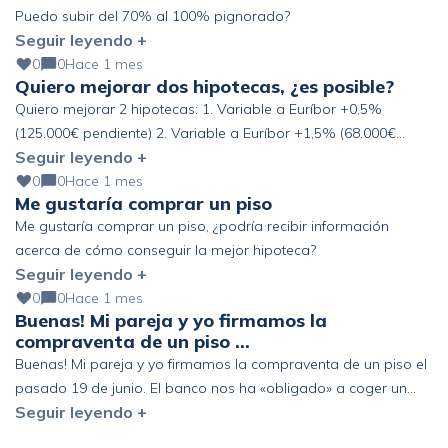
Puedo subir del 70% al 100% pignorado?
Seguir leyendo +
0
0
Hace 1 mes
Quiero mejorar dos hipotecas, ¿es posible?
Quiero mejorar 2 hipotecas: 1. Variable a Euríbor +0,5%
(125.000€ pendiente) 2. Variable a Euríbor +1,5% (68.000€
Seguir leyendo +
pendiente) Altos ingresos y ahorro, pero fuera de España. ¿Se
podría mejorar?
0
0
Hace 1 mes
Me gustaría comprar un piso
Me gustaría comprar un piso, ¿podría recibir información
acerca de cómo conseguir la mejor hipoteca?
Seguir leyendo +
0
0
Hace 1 mes
Buenas! Mi pareja y yo firmamos la
compraventa de un piso …
Buenas! Mi pareja y yo firmamos la compraventa de un piso el
pasado 19 de junio. El banco nos ha «obligado» a coger un
Seguir leyendo +
seguro de vida de prima única de 6 años y estamos pensando
en acogernos al derecho de desistimiento antes de los 30 días.