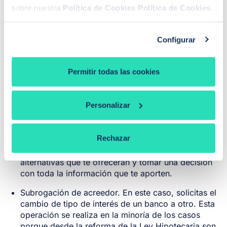
hipoteca variable a hipoteca fija?
sobre nuestra
Política de Cookies
Política de Cookies
.
Si finalmente decides cambiar tu hipoteca de interés
variable a fijo es necesario conocer las diferentes
Configurar
opciones. Este cambio lo podemos ejecutar de 2
formas diferentes:
Permitir todas las cookies
Con una novación: Es decir, en este caso el banco
con el que tienes tu hipoteca variable es el que
Personalizar
acepta o no este cambio de tipo de interés.
Actualmente a los bancos les resulta más
interesante una hipoteca variable a una fija, por lo
Rechazar
que pueden ponerte algún impedimento en realizar
dicho cambio. Lo más aconsejable es barajar las
alternativas que te ofrecerán y tomar una decisión
con toda la información que te aporten.
Subrogación de acreedor. En este caso, solicitas el
cambio de tipo de interés de un banco a otro. Esta
operación se realiza en la minoría de los casos
porque desde la reforma de la Ley Hipotecaria son