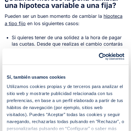
una hipoteca variable a una fija?
Pueden ser un buen momento de cambiar la
hipoteca
a tipo fijo
en los siguientes casos:
Si quieres tener de una solidez a la hora de pagar
las cuotas. Desde que realizas el cambio contarás
con una mensualidad estable durante los años
restantes de la hipoteca.
Si te quedan 20 años o más de hipoteca. Si
cambias el tipo de interés de variable a fijo tendrás
Sí, también usamos cookies
la seguridad de pagar los mismos intereses durante
Utilizamos cookies propias y de terceros para analizar el
toda la vida de la hipoteca, sin embargo, si decides
seguir con una hipoteca variable dependerás del
sitio web y mostrarte publicidad relacionada con tus
euríbor y sus variaciones.
preferencias, en base a un perfil elaborado a partir de tus
hábitos de navegación (por ejemplo, sitios web
visitados). Puedes “Aceptar” todas las cookies y seguir
navegando, rechazarlas todas pulsando en "Rechazar", o
¿Cómo se hace el cambio de
personalizarlas pulsando en “Configurar” o saber más