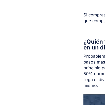
Si compras
que compar
¿Quién 
en un d
Probableme
pasos más 
principio 
50% durant
llega el di
mismo.