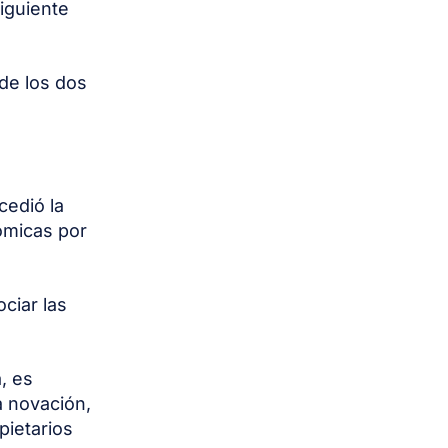
iguiente
 de los dos
cedió la
ómicas por
ciar las
a, es
a novación,
pietarios