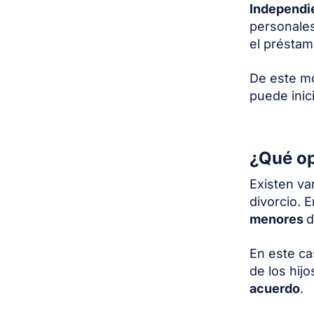
Independie
personales
el préstam
De este mo
puede inic
¿Qué op
Existen va
divorcio. 
menores
d
En este ca
de los hij
acuerdo
.