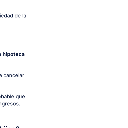
iedad de la
na
hipoteca
a cancelar
obable que
ingresos.