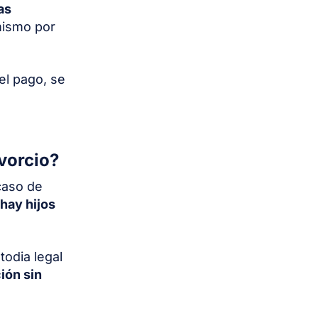
as
mismo por
el pago, se
vorcio?
caso de
hay hijos
todia legal
ión sin