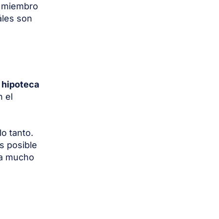
o miembro
áles son
a hipoteca
 el
lo tanto.
s posible
ea mucho