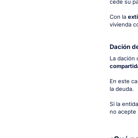
cede su pa
Con la
ext
vivienda co
Dación d
La dación 
compartid
En este ca
la deuda.
Si la entid
no acepte 