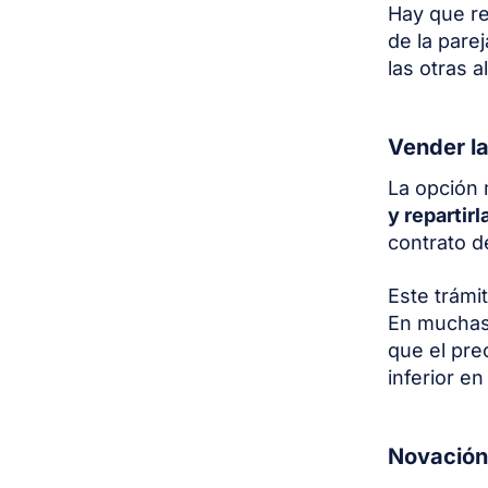
Hay que re
de la pare
las otras a
Vender l
La opción 
y repartirl
contrato d
Este trámi
En muchas
que el pre
inferior e
Novación 