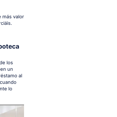
e más valor
ciáis.
ipoteca
de los
 en un
préstamo al
e cuando
te lo