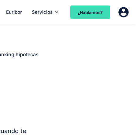
Euríbor
Servicios
¿Hablamos?
anking hipotecas
cuando te