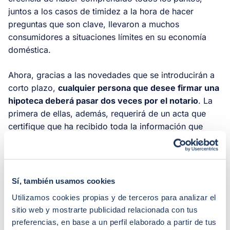
juntos a los casos de timidez a la hora de hacer
preguntas que son clave, llevaron a muchos
consumidores a situaciones límites en su economía
doméstica.
Ahora, gracias a las novedades que se introducirán a
corto plazo,
cualquier persona que desee firmar una
hipoteca deberá pasar dos veces por el notario
. La
primera de ellas, además, requerirá de un acta que
certifique que ha recibido toda la información que
dicta la ley y que además la ha recibido en el plazo
que corresponde. Además, cualquier duda o pregunta
que tenga el consumidor acerca del contrato o de las
consecuencias que se puedan derivar de cualquiera de
Sí, también usamos cookies
sus cláusulas debe quedar resuelta, y así dará fe el
Utilizamos cookies propias y de terceros para analizar el
notario.
sitio web y mostrarte publicidad relacionada con tus
preferencias, en base a un perfil elaborado a partir de tus