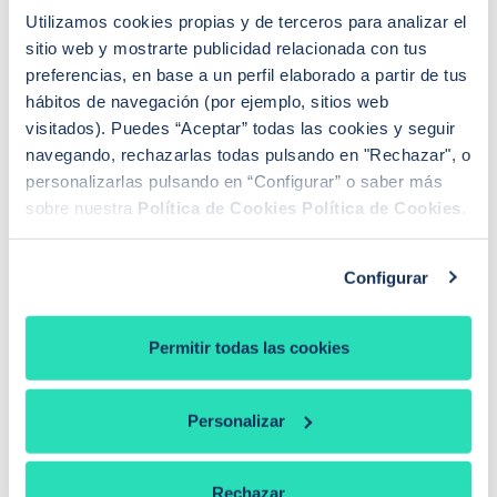
lo que también hay que rellenar el modelo 030.
Utilizamos cookies propias y de terceros para analizar el
sitio web y mostrarte publicidad relacionada con tus
¿Y en el caso de la venta de un inmueble? En este
preferencias, en base a un perfil elaborado a partir de tus
caso al haber ganado dinero habrá que declararlo
hábitos de navegación (por ejemplo, sitios web
como una ganancia patrimonial que tributará en
visitados). Puedes “Aceptar” todas las cookies y seguir
navegando, rechazarlas todas pulsando en "Rechazar", o
función del importe: entre 0 y 6.000€ al 19%, entre
personalizarlas pulsando en “Configurar” o saber más
6.000 y 50.000€ al 21% y por encima de esa cantidad
sobre nuestra
Política de Cookies
Política de Cookies
.
al 23%. Sin embargo hay excepciones, como la venta
de una vivienda habitual por parte de alguien mayor a
65 años.
Configurar
Y por último, ¿las ganancias provenientes de premios
o apuestas? Si, habrá que declarar todas aquellas que
Permitir todas las cookies
superen los 1.600€ que es el límite mediante el cual
hay que declarar. Habrá que marcar la casilla
Personalizar
“Ganancias y pérdidas patrimoniales que no derivan
de la transmisión de elementos patrimoniales”.
Rechazar