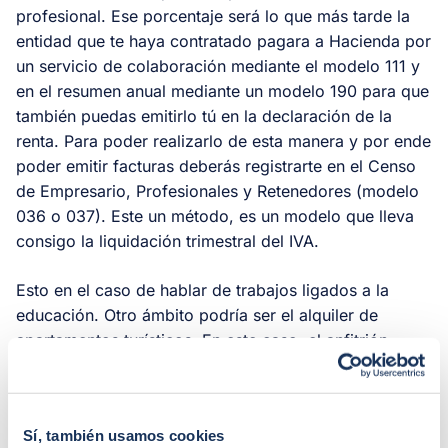
profesional. Ese porcentaje será lo que más tarde la
entidad que te haya contratado pagara a Hacienda por
un servicio de colaboración mediante el modelo 111 y
en el resumen anual mediante un modelo 190 para que
también puedas emitirlo tú en la declaración de la
renta. Para poder realizarlo de esta manera y por ende
poder emitir facturas deberás registrarte en el Censo
de Empresario, Profesionales y Retenedores (modelo
036 o 037). Este un método, es un modelo que lleva
consigo la liquidación trimestral del IVA.
Esto en el caso de hablar de trabajos ligados a la
educación. Otro ámbito podría ser el alquiler de
apartamentos turísticos. En este caso, el anfitrión
deberá incluir estos beneficios en la Sección C de su
declaración de la renta en el Modelo 100. En este caso
es necesario darse de alta en el censo de obligados
Sí, también usamos cookies
tributarios ante las autoridades fiscales españolas por