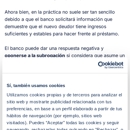
Ahora bien, en la práctica no suele ser tan sencillo
debido a que el banco solicitará información que
demuestre que el nuevo deudor tiene
ingresos
suficientes y estables
para hacer frente al préstamo.
El banco puede dar una respuesta negativa y
oponerse a la subrogación
si considera que asume un
elevado riesgo al producirse un cambio de titular en la
hipoteca.
Sí, también usamos cookies
Ventajas y beneficios de subrogar
Utilizamos cookies propias y de terceros para analizar el
la hipoteca al promotor
sitio web y mostrarte publicidad relacionada con tus
preferencias, en base a un perfil elaborado a partir de tus
Aunque es necesario estudiar con detenimiento y
hábitos de navegación (por ejemplo, sitios web
valorar si conviene subrogar la hipoteca al promotor
,
visitados). Puedes “Aceptar” todas las cookies y seguir
esta operación, como norma general, suele tener una
navegando, rechazarlas todas pulsando en "Rechazar", o