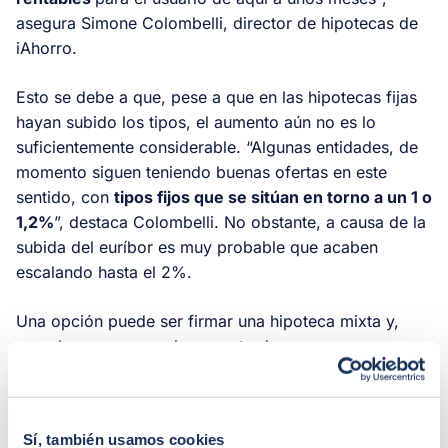
asegura Simone Colombelli, director de hipotecas de
iAhorro.
Esto se debe a que, pese a que en las hipotecas fijas
hayan subido los tipos, el aumento aún no es lo
suficientemente considerable. “Algunas entidades, de
momento siguen teniendo buenas ofertas en este
sentido, con
tipos fijos que se sitúan en torno a un 1 o
1,2%
”, destaca Colombelli. No obstante, a causa de la
subida del euríbor es muy probable que acaben
escalando hasta el 2%.
Una opción puede ser firmar una hipoteca mixta y,
cuando se acerque el momento de empezar a
funcionar con un préstamo de tipo variable,
cambiarse a una hipoteca que sea fija al 100%.
Al fin
y al cabo las hipotecas mixtas suelen funcionar como
Sí, también usamos cookies
una de tipo fijo durante los 10 primeros años de su