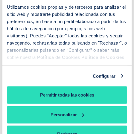
vida, tiempo en el que puede que el euríbor se
Utilizamos cookies propias y de terceros para analizar el
estabilice y, con él, las hipotecas.
sitio web y mostrarte publicidad relacionada con tus
preferencias, en base a un perfil elaborado a partir de tus
hábitos de navegación (por ejemplo, sitios web
visitados). Puedes “Aceptar” todas las cookies y seguir
Hipotecas mixtas en el mercado
navegando, rechazarlas todas pulsando en "Rechazar", o
personalizarlas pulsando en “Configurar” o saber más
Si estamos sopesando esa alternativa… ¿Qué opciones
sobre nuestra
Política de Cookies
Política de Cookies
.
existen en el mercado? Como hemos comentado aún
no existe una clara apuesta por ellas, pero hay
entidades que las han seguido ofreciendo estos
Configurar
últimos años.
Permitir todas las cookies
Una de ellas es
ING
. El TIN que ofrece esta entidad
para una hipoteca fija es del 2,99%, pero si optamos
por la mixta disfrutaremos de un tipo al 2,65% durante
Personalizar
los 10 primeros años. A partir de ahí el TIN será del
euríbor +0,79%. Todo ello siempre que domiciliemos
la nómina y contratemos dos seguros (vida y hogar).