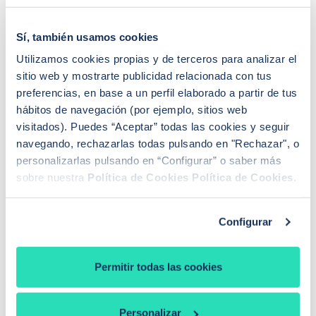
cuando el índice comenzó a bajar, pero también son
los primeros en experimentar las recientes subidas.
Sí, también usamos cookies
Utilizamos cookies propias y de terceros para analizar el
sitio web y mostrarte publicidad relacionada con tus
preferencias, en base a un perfil elaborado a partir de tus
hábitos de navegación (por ejemplo, sitios web
visitados). Puedes “Aceptar” todas las cookies y seguir
navegando, rechazarlas todas pulsando en "Rechazar", o
personalizarlas pulsando en “Configurar” o saber más
sobre nuestra
Política de Cookies
Política de Cookies
.
Configurar
Permitir todas las cookies
Por ejemplo, una
hipoteca de 150.000 euros
con
Personalizar