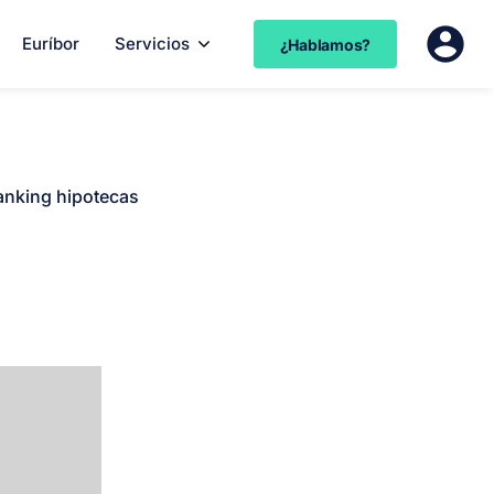
Euríbor
Servicios
¿Hablamos?
anking hipotecas