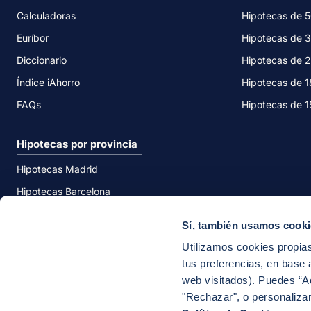
Calculadoras
Hipotecas de 
Euríbor
Hipotecas de 
Diccionario
Hipotecas de 
Índice iAhorro
Hipotecas de 
FAQs
Hipotecas de 
Hipotecas por provincia
Hipotecas Madrid
Hipotecas Barcelona
Hipotecas Valencia
Sí, también usamos cook
Hipotecas Málaga
Utilizamos cookies propias
tus preferencias, en base a
web visitados). Puedes “A
"Rechazar", o personaliza