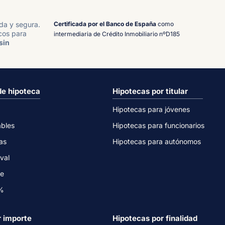
Certificada por el Banco de España
como
ida y segura.
cos para
intermediaria de Crédito Inmobiliario nºD185
sin
de hipoteca
Hipotecas por titular
Hipotecas para jóvenes
ables
Hipotecas para funcionarios
as
Hipotecas para autónomos
val
ne
0%
r importe
Hipotecas por finalidad