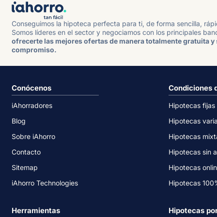
Conseguimos la hipoteca perfecta para ti, de forma sencilla, ráp
Somos líderes en el sector y negociamos con los principales ban
ofrecerte las mejores ofertas de manera totalmente gratuita y 
compromiso.
Conócenos
Condiciones 
iAhorradores
Hipotecas fijas
Blog
Hipotecas vari
Sobre iAhorro
Hipotecas mixt
Contacto
Hipotecas sin a
Sitemap
Hipotecas onli
iAhorro Technologies
Hipotecas 10
Herramientas
Hipotecas po