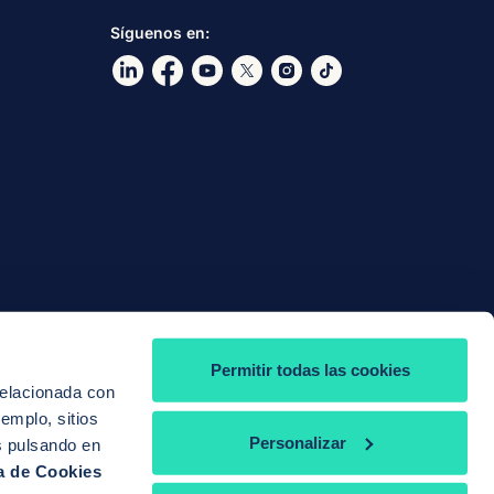
Síguenos en:
Ir a nuestro Linkdin
Ir a nuestro Facebook
Ir a nuestro canal de Youtube
Ir a nuestro X
Ir a nuestro Instagram
Ir a nuestro TikTok
Permitir todas las cookies
relacionada con
jemplo, sitios
Personalizar
s pulsando en
ca de Cookies