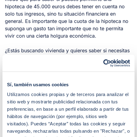
hipoteca de 45.000 euros debes tener en cuenta no
solo tus ingresos, sino tu situación financiera en
general. Es importante que la cuota de la hipoteca no
suponga un gasto tan importante que no te permita
vivir con una cierta holgura económica.
¿Estás buscando vivienda y quieres saber si necesitas
una
hipoteca de 45.000 euros
? Accede al
simulador
de hipoteca de iAhorro
y haz la comprobación.
Sí, también usamos cookies
RELACIONADOS
Utilizamos cookies propias y de terceros para analizar el
sitio web y mostrarte publicidad relacionada con tus
Hipoteca de 500.000 euros
preferencias, en base a un perfil elaborado a partir de tus
Hipoteca de 400.000 euros
hábitos de navegación (por ejemplo, sitios web
visitados). Puedes “Aceptar” todas las cookies y seguir
Hipoteca de 300.000 euros
navegando, rechazarlas todas pulsando en "Rechazar", o
Hipoteca de 200.000 euros