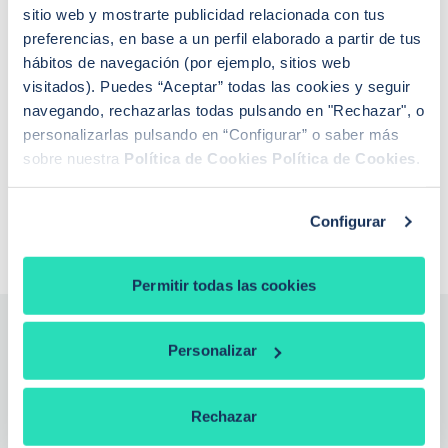
sitio web y mostrarte publicidad relacionada con tus
¿Cómo funciona iAhorro?
preferencias, en base a un perfil elaborado a partir de tus
¿Dónde puedo contactar con iAhorro?
hábitos de navegación (por ejemplo, sitios web
¿Se puede tener dos hipotecas?
visitados). Puedes “Aceptar” todas las cookies y seguir
¿Se puede cambiar de banco teniendo una
navegando, rechazarlas todas pulsando en "Rechazar", o
hipoteca?
Si baja el euríbor, ¿baja la hipoteca?
personalizarlas pulsando en “Configurar” o saber más
¿Qué euríbor se aplica para revisar la hipoteca?
sobre nuestra
Política de Cookies
Política de Cookies
.
¿De qué depende la tasación de una vivienda?
¿Qué es la extinción de condominio con
compensación económica?
Configurar
Permitir todas las cookies
Personalizar
¿Necesitas la ayuda de un
experto?
Rechazar
Nuestros expertos analizan tu caso, te explican todas las