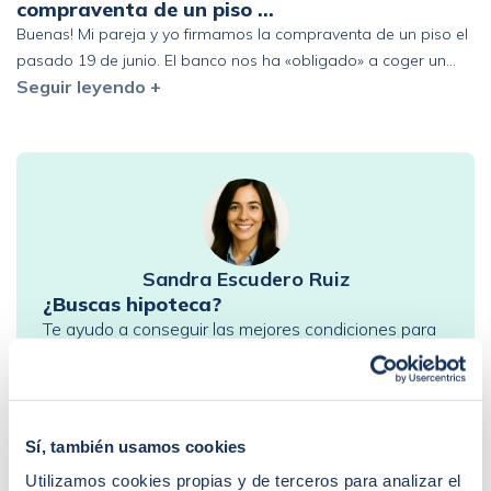
compraventa de un piso …
Buenas! Mi pareja y yo firmamos la compraventa de un piso el
pasado 19 de junio. El banco nos ha «obligado» a coger un
Seguir leyendo +
seguro de vida de prima única de 6 años y estamos pensando
en acogernos al derecho de desistimiento antes de los 30 días.
Que represalias podríamos tener en el futuro con […]
Sandra Escudero Ruiz
¿Buscas hipoteca?
Te ayudo a conseguir las mejores condiciones para
ti
Llamadme
Sí, también usamos cookies
Utilizamos cookies propias y de terceros para analizar el
PREGUNTAS FRECUENTES