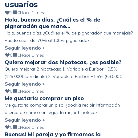
usuarios
1
0
Hace 1 mes
Hola, buenos días. ¿Cuál es el % de
pignoración que mane…
Hola, buenos días. ¿Cuál es el % de pignoración que manejáis?
Puedo subir del 70% al 100% pignorado?
Seguir leyendo +
0
0
Hace 1 mes
Quiero mejorar dos hipotecas, ¿es posible?
Quiero mejorar 2 hipotecas: 1. Variable a Euríbor +0,5%
(125.000€ pendiente) 2. Variable a Euríbor +1,5% (68.000€
Seguir leyendo +
pendiente) Altos ingresos y ahorro, pero fuera de España. ¿Se
podría mejorar?
0
0
Hace 1 mes
Me gustaría comprar un piso
Me gustaría comprar un piso, ¿podría recibir información
acerca de cómo conseguir la mejor hipoteca?
Seguir leyendo +
0
0
Hace 1 mes
Buenas! Mi pareja y yo firmamos la