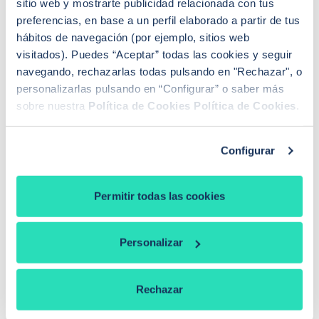
sitio web y mostrarte publicidad relacionada con tus
Buenas! Mi pareja y yo firmamos la compraventa de un piso el
preferencias, en base a un perfil elaborado a partir de tus
pasado 19 de junio. El banco nos ha «obligado» a coger un
hábitos de navegación (por ejemplo, sitios web
Seguir leyendo +
seguro de vida de prima única de 6 años y estamos pensando
visitados). Puedes “Aceptar” todas las cookies y seguir
en acogernos al derecho de desistimiento antes de los 30 días.
navegando, rechazarlas todas pulsando en "Rechazar", o
Que represalias podríamos tener en el futuro con […]
personalizarlas pulsando en “Configurar” o saber más
sobre nuestra
Política de Cookies
Política de Cookies
.
Configurar
Sandra Escudero Ruiz
¿Buscas hipoteca?
Permitir todas las cookies
Te ayudo a conseguir las mejores condiciones para
ti
Personalizar
Llamadme
Rechazar
PREGUNTAS FRECUENTES