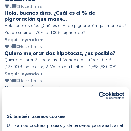
1
0
Hace 1 mes
Hola, buenos días. ¿Cuál es el % de
pignoración que mane…
Hola, buenos días. ¿Cuál es el % de pignoración que manejáis?
Puedo subir del 70% al 100% pignorado?
Seguir leyendo +
0
0
Hace 1 mes
Quiero mejorar dos hipotecas, ¿es posible?
Quiero mejorar 2 hipotecas: 1. Variable a Euríbor +0,5%
(125.000€ pendiente) 2. Variable a Euríbor +1,5% (68.000€
Seguir leyendo +
pendiente) Altos ingresos y ahorro, pero fuera de España. ¿Se
podría mejorar?
0
0
Hace 1 mes
Me gustaría comprar un piso
Me gustaría comprar un piso, ¿podría recibir información
acerca de cómo conseguir la mejor hipoteca?
Seguir leyendo +
0
0
Hace 1 mes
Sí, también usamos cookies
Buenas! Mi pareja y yo firmamos la
Utilizamos cookies propias y de terceros para analizar el
compraventa de un piso …